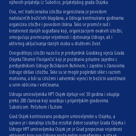
njihovih prijatelja iz Subotice, prijateljskog grada Osijeka.
Ova, već tradicionalna izložba organizirana je povodom
nadolazećih božićnih blagdana, a Udruga kontinuirano godinama
organizira izložbe i povodom Uskrsa. Tako se promiče rad i
kreativnost starijih sugrađana koji, organizacijom ovakvih izložbi,
omogućuju promicanje vrijednosti i djelovanja Udruge, ali i
aktivnog uključivanja starijih osoba u društveni život.
Ovogodišnjoj izložbi nazočio je predsjednik Gradskog vijeća Grada
Osijeka Tihomir Florijančić koji je pozdravio prisutne zajedno s
predsjednikom Udruge Božidarom Buhinom, i zajedno s članovima
Udruge obišao izložbu. Tako su se mogle pogledati slike s raznim
motivima, a bili su izloženi i adventski vijenci te božićni aranžmani
u svim oblicima i veličinama.
Udruga umirovljenika HPT Osijek djeluje već 30 godina i okuplja
preko 200 članova koji surađuju s prijateljskim gradovima
Suboticom. Pečuhom i Tuzlom.
Grad Osijek kontinuirano podupire umirovljenike u Osijeku, a
upravo je i današnja izložba rezultat dobre suradnje Grada Osijeka i
Udruge HPT umirovljenika Osijek jer je Grad prepoznao vrijednost
aktivnosti koju ova Udruga pruža našim sugrađanima, a ista se