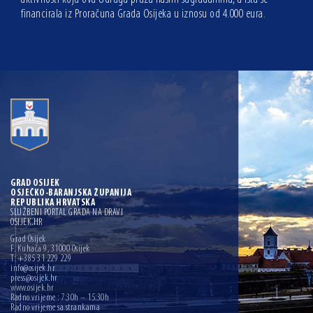
financirala iz Proračuna Grada Osijeka u iznosu od 4.000 eura.
GRAD OSIJEK
OSJEČKO-BARANJSKA ŽUPANIJA
REPUBLIKA HRVATSKA
SLUŽBENI PORTAL GRADA NA DRAVI
OSIJEK.HR
Grad Osijek
F. Kuhača 9, 31000 Osijek
T: +385 31 229 229
info@osijek.hr
press@osijek.hr
www.osijek.hr
Radno vrijeme : 7:30h – 15:30h
Radno vrijeme sa strankama