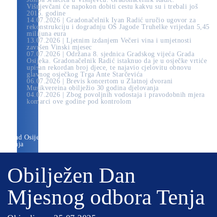
Višnjevčani će napokon dobiti cestu kakvu su i trebali još
2015. godine
14.07.2026 | Gradonačelnik Ivan Radić uručio ugovor za
rekonstrukciju i dogradnju OŠ Jagode Truhelke vrijedan 5,45
milijuna eura
13.07.2026 | Ljetnim izdanjem Večeri vina i umjetnosti
završen Vinski mjesec
07.07.2026 | Održana 8. sjednica Gradskog vijeća Grada
Osijeka. Gradonačelnik Radić istaknuo da je u osječke vrtiće
upisan rekordan broj djece, te najavio cjelovitu obnovu
glavnog osječkog Trga Ante Starčevića
06.07.2026 | Brevis koncertom u Zlatnoj dvorani
Musikvereina obilježio 30 godina djelovanja
04.07.2026 | Zbog povoljnih vodostaja i pravodobnih mjera
komarci ove godine pod kontrolom
Grad Osijek
» Obilježen Dan Mjesnog odbora
Tenja
Obilježen Dan
Mjesnog odbora Tenja