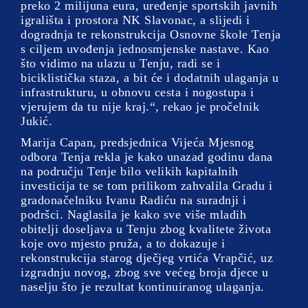
preko 2 milijuna eura, uređenje sportskih javnih
igrališta i prostora NK Slavonac, a slijedi i
dogradnja te rekonstrukcija Osnovne škole Tenja
s ciljem uvođenja jednosmjenske nastave. Kao
što vidimo na ulazu u Tenju, radi se i
biciklistička staza, a bit će i dodatnih ulaganja u
infrastrukturu, u obnovu cesta i nogostupa i
vjerujem da tu nije kraj.“, rekao je pročelnik
Jukić.
Marija Capan, predsjednica Vijeća Mjesnog
odbora Tenja rekla je kako unazad godinu dana
na području Tenje bilo velikih kapitalnih
investicija te se tom prilikom zahvalila Gradu i
gradonačelniku Ivanu Radiću na suradnji i
podršci. Naglasila je kako sve više mladih
obitelji doseljava u Tenju zbog kvalitete života
koje ovo mjesto pruža, a to dokazuje i
rekonstrukcija starog dječjeg vrtića Vrapčić, uz
izgradnju novog, zbog sve većeg broja djece u
naselju što je rezultat kontinuiranog ulaganja.