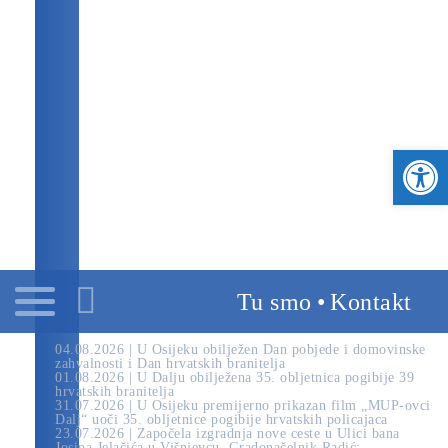
GRAD OSIJEK
OSJEČKO-BARANJSKA ŽUPANIJA
REPUBLIKA HRVATSKA
SLUŽBENI PORTAL GRADA NA DRAVI
OSIJEK.HR
Open toolbar
Tu smo
•
Kontakt
04.08.2026 | U Osijeku obilježen Dan pobjede i domovinske
zahvalnosti i Dan hrvatskih branitelja
01.08.2026 | U Dalju obilježena 35. obljetnica pogibije 39
hrvatskih branitelja
31.07.2026 | U Osijeku premijerno prikazan film „MUP-ovci
Dalj“ uoči 35. obljetnice pogibije hrvatskih policajaca
23.07.2026 | Započela izgradnja nove ceste u Ulici bana
Josipa Jelačića u Višnjevcu. Gradonačelnik Radić: