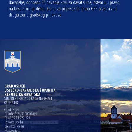
davatelje, odnosno 35 davanja krvi za davateljice, ostvaruju pravo
na besplatnu godišnju kartu za prijevoz linijama GPP-a za prvu i
drugu zonu gradskog prijevoza.
GRAD OSIJEK
OSJEČKO-BARANJSKA ŽUPANIJA
REPUBLIKA HRVATSKA
SLUŽBENI PORTAL GRADA NA DRAVI
OSIJEK.HR
Grad Osijek
F. Kuhača 9, 31000 Osijek
T: +385 31 229 229
info@osijek.hr
press@osijek.hr
www.osijek.hr