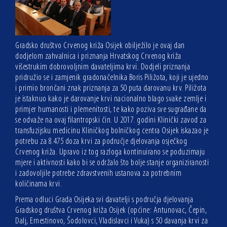
Gradsko društvo Crvenog križa Osijek obilježilo je ovaj dan
dodjelom zahvalnica i priznanja Hrvatskog Crvenog križa
višestrukim dobrovoljnim davateljima krvi. Dodjeli priznanja
pridružio se i zamjenik gradonačelnika Boris Piližota, koji je ujedno
i primio brončani znak priznanja za 50 puta darovanu krv. Piližota
je istaknuo kako je darovanje krvi nacionalno blago svake zemlje i
primjer humanosti i plemenitosti, te kako poziva sve sugrađane da
se odvaže na ovaj filantropski čin. U 2017. godini Klinički zavod za
transfuzijsku medicinu Kliničkog bolničkog centra Osijek iskazao je
potrebu za 8.475 doza krvi za područje djelovanja osječkog
Crvenog križa. Upravo iz tog razloga kontinuirano se poduzimaju
mjere i aktivnosti kako bi se održalo što bolje stanje organiziranosti
i zadovoljile potrebe zdravstvenih ustanova za potrebnim
količinama krvi.
Prema odluci Grada Osijeka svi davatelji s područja djelovanja
Gradskog društva Crvenog križa Osijek (općine: Antunovac, Čepin,
Dalj, Ernestinovo, Šodolovci, Vladislavci i Vuka) s 50 davanja krvi za