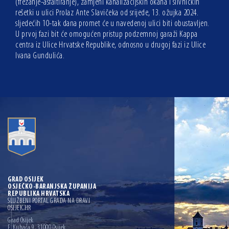
(frezanje-asfaltiranje), zamjeni kanalizacijskih okana i slivničkih
rešetki u ulici Prolaz Ante Slavičeka od srijede, 13. ožujka 2024.
sljedećih 10-tak dana promet će u navedenoj ulici biti obustavljen.
U prvoj fazi bit će omogućen pristup podzemnoj garaži Kappa
centra iz Ulice Hrvatske Republike, odnosno u drugoj fazi iz Ulice
Ivana Gundulića.
GRAD OSIJEK
OSJEČKO-BARANJSKA ŽUPANIJA
REPUBLIKA HRVATSKA
SLUŽBENI PORTAL GRADA NA DRAVI
OSIJEK.HR
Grad Osijek
F. Kuhača 9, 31000 Osijek