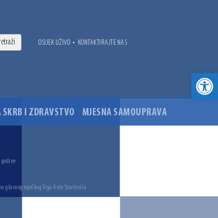
•
OSIJEK UŽIVO
KONTAKTIRAJTE NAS
Open toolbar
 SKRB I ZDRAVSTVO
MJESNA SAMOUPRAVA
. godine
vu glavnog osječkog Trga Ante Starčevića