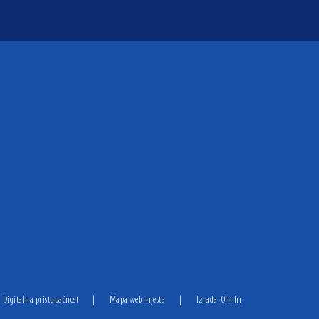
Digitalna pristupačnost
|
Mapa web mjesta
|
Izrada:
Ofir.hr