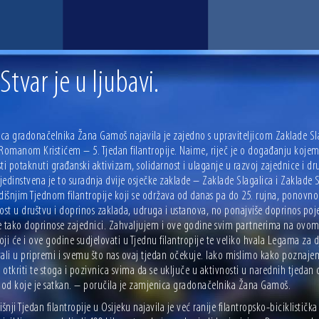
Stvar je u ljubavi.
ca gradonačelnika Žana Gamoš najavila je zajedno s upraviteljicom Zaklade Sla
Romanom Kristićem – 5. Tjedan filantropije. Naime, riječ je o događanju kojem 
ti potaknuti građanski aktivizam, solidarnost i ulaganje u razvoj zajednice i 
edinstvena je to suradnja dvije osječke zaklade – Zaklade Slagalica i Zaklade
išnjim Tjednom filantropije koji se održava od danas pa do 25. rujna, ponovno
ost u društvu i doprinos zaklada, udruga i ustanova, no ponajviše doprinos poje
e tako doprinose zajednici. Zahvaljujem i ove godine svim partnerima na ovom 
ji će i ove godine sudjelovati u Tjednu filantropije te veliko hvala Legama za 
ali u pripremi i svemu što nas ovaj tjedan očekuje. Iako mislimo kako poznajem
otkriti te stoga i pozivnica svima da se uključe u aktivnosti u narednih tjeda
t od koje je satkan. – poručila je zamjenica gradonačelnika Žana Gamoš.
nji Tjedan filantropije u Osijeku najavila je već ranije filantropsko-biciklistič