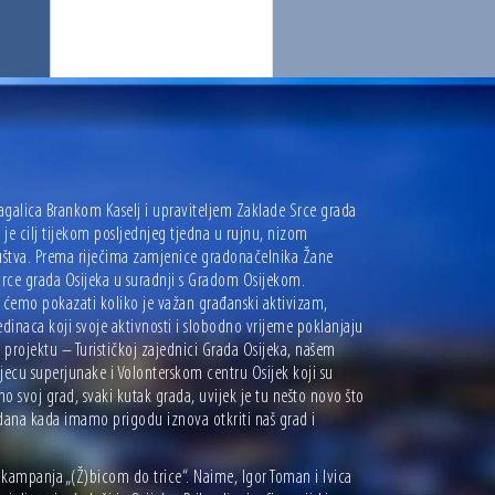
galica Brankom Kaselj i upraviteljem Zaklade Srce grada
je cilj tijekom posljednjeg tjedna u rujnu, nizom
društva. Prema riječima zamjenice gradonačelnika Žane
 Srce grada Osijeka u suradnji s Gradom Osijekom.
 ćemo pokazati koliko je važan građanski aktivizam,
dinaca koji svoje aktivnosti i slobodno vrijeme poklanjaju
projektu – Turističkoj zajednici Grada Osijeka, našem
djecu superjunake i Volonterskom centru Osijek koji su
o svoj grad, svaki kutak grada, uvijek je tu nešto novo što
n dana kada imamo prigodu iznova otkriti naš grad i
ka kampanja „(Ž)bicom do trice“. Naime, Igor Toman i Ivica