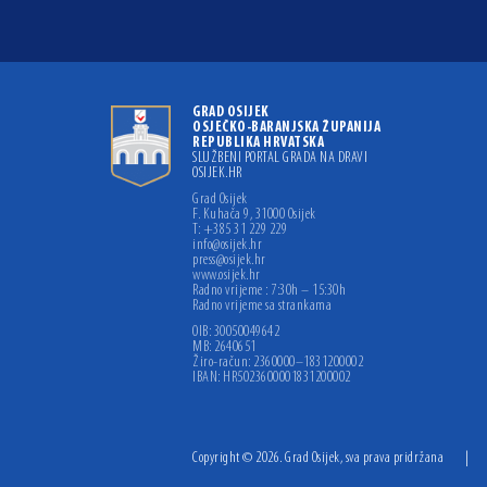
GRAD OSIJEK
OSJEČKO-BARANJSKA ŽUPANIJA
REPUBLIKA HRVATSKA
SLUŽBENI PORTAL GRADA NA DRAVI
OSIJEK.HR
Grad Osijek
F. Kuhača 9, 31000 Osijek
T: +385 31 229 229
info@osijek.hr
press@osijek.hr
www.osijek.hr
Radno vrijeme : 7:30h – 15:30h
Radno vrijeme sa strankama
OIB: 30050049642
MB: 2640651
Žiro-račun: 2360000–1831200002
IBAN: HR5023600001831200002
Copyright © 2026. Grad Osijek, sva prava pridržana
|