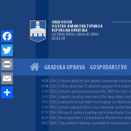
GRAD OSIJEK
OSJEČKO-BARANJSKA ŽUPANIJA
REPUBLIKA HRVATSKA
SLUŽBENI PORTAL GRADA NA DRAVI
OSIJEK.HR
Facebook
Twitter
GRADSKA UPRAVA
GOSPODARSTVO
Print
04.08.2026 | U Osijeku obilježen Dan pobjede i domovinske zahvalnos
Email
01.08.2026 | U Dalju obilježena 35. obljetnica pogibije 39 hrvatskih
31.07.2026 | U Osijeku premijerno prikazan film „MUP-ovci Dalj“ uoč
23.07.2026 | Započela izgradnja nove ceste u Ulici bana Josipa Jelač
Share
14.07.2026 | Gradonačelnik Ivan Radić uručio ugovor za rekonstruk
13.07.2026 | Ljetnim izdanjem Večeri vina i umjetnosti završen Vin
07.07.2026 | Održana 8. sjednica Gradskog vijeća Grada Osijeka. Grad
06.07.2026 | Brevis koncertom u Zlatnoj dvorani Musikvereina obilj
04.07.2026 | Zbog povoljnih vodostaja i pravodobnih mjera komarci