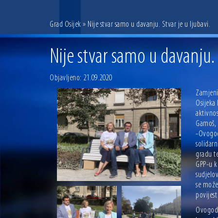
Grad Osijek
» Nije stvar samo u davanju. Stvar je u ljubavi.
Nije stvar samo u davanju. 
Objavljeno: 21.09.2020
Zamjeni
Osijeka 
aktivnos
Gamoš, j
-Ovogod
solidarn
gradu t
GPP-u ko
sudjelov
se može 
povijes
Ovogodiš