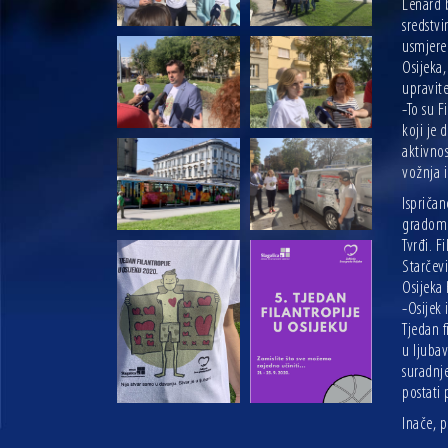
Lenard b
sredstv
usmjere
Osijeka,
upravite
-To su F
koji je 
aktivnos
vožnja i
Ispričan
gradom p
Tvrđi. F
Starčevi
Osijeka 
-Osijek 
Tjedan f
u ljubav
suradnje
postati 
Inače, p