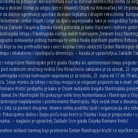
iciklima su pedalirali 400 kilometara koje su donirali korisnicima Doma za odgo
ima u dvorani Doma za odgoj djece i mladeži Osijek na Vinkovačkoj bit će posta
n na daljnje opremanje sportske dvorane loptama i drugim rekvizitima. Kampan
 Volonterski centar Osijek i Lege za djecu superjunake. Iako je ovogodišnji Tjed
ljica Zaklade Slagalica Branka Kaselj potvrdila je kako Osječane i njihove gos
ilantropska šetnja i Filantropska vožnja našim tramvajem „Treskom kroz filantrop
dopustio oslikavanje jednog tramvaja te veliko hvala osječkom grafiteru Rebusu ko
ti koje su mu prethodile kao i ove s kojima ćemo obilježiti Tjedan filantropije
maju i edukativnu i opuštajuću dimenziju. – kazala je upraviteljica Zaklade Sla
e i neispričane filantropske priče grada Osijeka svi zainteresirani imaju prigod
od vodstvom stručnog vodiča Tina Kovačevića zakazana je za utorak, 22. rujna o
ilantropska vožnja tramvajem najavljena je za srijedu, 23. rujna od 17 do 19 sati, 
ća. Svoje mjesto za šetnju i vožnju moguće je osigurati prijavom na e-mail: in
Romano Kristić podsjetio je kako je Osijek naslijedio bogatu filantropsku povijes
i danas živi filantropski što pokazuje veliki broj humanitaraca i filantropa u
ilantropije naglašavamo i promoviramo filantropiju. Nije uvijek stvar u davanju
i i želji za pomoći drugima. Imamo veliku podršku ljudi i organizacija oko sebe
. Pokazujemo dobru i lijepu priču koja kreće iz Osijeka i koja je prepoznata i
praksa. – naglasio je upravitelj Zaklade Srce grada Osijeka Romano Kristić.
osebno oslikani tramvaj koji promovira Tjedan filantropije kružit će osječkim t