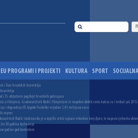
EU PROGRAMI I PROJEKTI
KULTURA
SPORT
SOCIJALNA
ti i Dan hrvatskih branitelja
 branitelja
i 35. obljetnice pogibije hrvatskih policajaca
ića u Višnjevcu. Gradonačelnik Radić: Višnjevčani će napokon dobiti cestu kakvu su i trebali još 2015
ciju i dogradnju OŠ Jagode Truhelke vrijedan 5,45 milijuna eura
ski mjesec
onačelnik Radić istaknuo da je u osječke vrtiće upisan rekordan broj djece, te najavio cjelovitu obno
ežio 30 godina djelovanja
 ove godine pod kontrolom