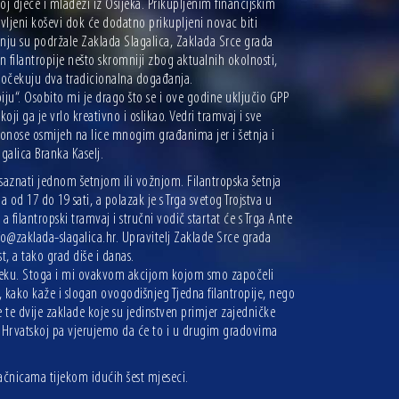
j djece i mladeži iz Osijeka. Prikupljenim financijskim
vljeni koševi dok će dodatno prikupljeni novac biti
ju su podržale Zaklada Slagalica, Zaklada Srce grada
an filantropije nešto skromniji zbog aktualnih okolnosti,
te očekuju dva tradicionalna događanja.
iju“. Osobito mi je drago što se i ove godine uključio GPP
ji ga je vrlo kreativno i oslikao. Vedri tramvaj i sve
 donose osmijeh na lice mnogim građanima jer i šetnja i
galica Branka Kaselj.
u saznati jednom šetnjom ili vožnjom. Filantropska šetnja
d 17 do 19 sati, a polazak je s Trga svetog Trojstva u
a filantropski tramvaj i stručni vodič startat će s Trga Ante
fo@zaklada-slagalica.hr. Upravitelj Zaklade Srce grada
t, a tako grad diše i danas.
 Osijeku. Stoga i mi ovakvom akcijom kojom smo započeli
, kako kaže i slogan ovogodišnjeg Tjedna filantropije, nego
 te dvije zaklade koje su jedinstven primjer zajedničke
 u Hrvatskoj pa vjerujemo da će to i u drugim gradovima
račnicama tijekom idućih šest mjeseci.