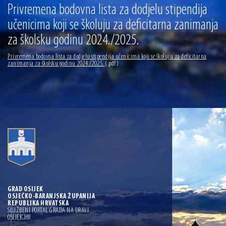
13.07.2026 | Ljetnim izdanjem Večeri vina i umjetnosti završen Vinski mjesec
Privremena bodovna lista za dodjelu stipendija
učenicima koji se školuju za deficitarna zanimanja
07.07.2026 | Održana 8. sjednica Gradskog vijeća Grada Osijeka. Gradonačelnik
Radić istaknuo da je u osječke vrtiće upisan rekordan broj djece, te najavio cjelovitu
za školsku godinu 2024./2025.
obnovu glavnog osječkog Trga Ante Starčevića
06.07.2026 | Brevis koncertom u Zlatnoj dvorani Musikvereina obilježio 30 godina
djelovanja
Privremena bodovna lista za dodjelu stipendija učenicima koji se školuju za deficitarna
zanimanja za školsku godinu 2024./2025.
(.pdf)
04.07.2026 | Zbog povoljnih vodostaja i pravodobnih mjera komarci ove godine pod
kontrolom
04.08.2026 | U Osijeku obilježen Dan pobjede i domovinske zahvalnosti i Dan
hrvatskih branitelja
GRAD OSIJEK
OSJEČKO-BARANJSKA ŽUPANIJA
REPUBLIKA HRVATSKA
SLUŽBENI PORTAL GRADA NA DRAVI
OSIJEK.HR