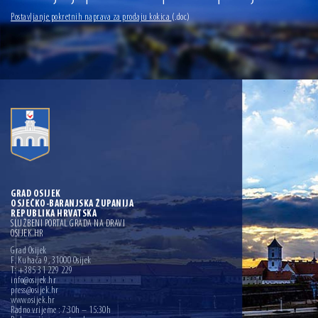
13.07.2026 | Ljetnim izdanjem Večeri vina i umjetnosti završen Vinski mjesec
Postavljanje pokretnih naprava za prodaju kokica
(.doc)
07.07.2026 | Održana 8. sjednica Gradskog vijeća Grada Osijeka. Gradonačelnik
Radić istaknuo da je u osječke vrtiće upisan rekordan broj djece, te najavio cjelovitu
obnovu glavnog osječkog Trga Ante Starčevića
06.07.2026 | Brevis koncertom u Zlatnoj dvorani Musikvereina obilježio 30 godina
djelovanja
04.07.2026 | Zbog povoljnih vodostaja i pravodobnih mjera komarci ove godine pod
kontrolom
04.08.2026 | U Osijeku obilježen Dan pobjede i domovinske zahvalnosti i Dan
hrvatskih branitelja
GRAD OSIJEK
OSJEČKO-BARANJSKA ŽUPANIJA
REPUBLIKA HRVATSKA
SLUŽBENI PORTAL GRADA NA DRAVI
OSIJEK.HR
Grad Osijek
F. Kuhača 9, 31000 Osijek
T: +385 31 229 229
info@osijek.hr
press@osijek.hr
www.osijek.hr
Radno vrijeme : 7:30h – 15:30h