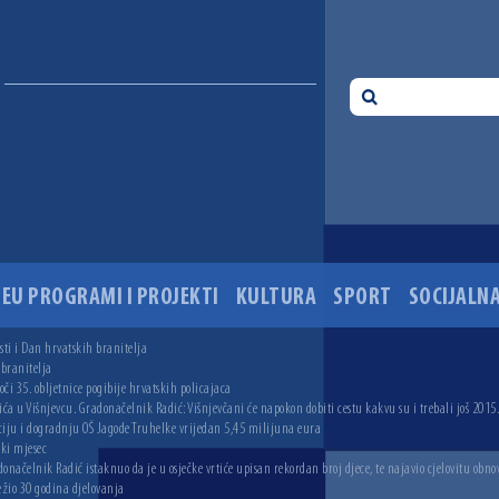
EU PROGRAMI I PROJEKTI
KULTURA
SPORT
SOCIJALNA
ti i Dan hrvatskih branitelja
 branitelja
i 35. obljetnice pogibije hrvatskih policajaca
ića u Višnjevcu. Gradonačelnik Radić: Višnjevčani će napokon dobiti cestu kakvu su i trebali još 2015
ciju i dogradnju OŠ Jagode Truhelke vrijedan 5,45 milijuna eura
ski mjesec
onačelnik Radić istaknuo da je u osječke vrtiće upisan rekordan broj djece, te najavio cjelovitu obno
ežio 30 godina djelovanja