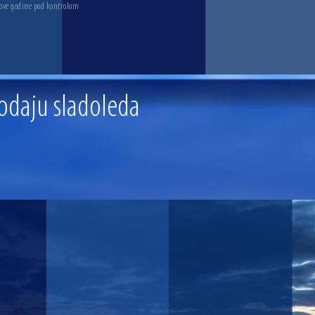
 ove godine pod kontrolom
rodaju sladoleda