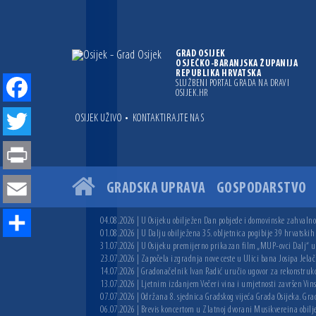
GRAD OSIJEK
OSJEČKO-BARANJSKA ŽUPANIJA
REPUBLIKA HRVATSKA
SLUŽBENI PORTAL GRADA NA DRAVI
OSIJEK.HR
Facebook
•
OSIJEK UŽIVO
KONTAKTIRAJTE NAS
Twitter
Print
GRADSKA UPRAVA
GOSPODARSTVO
Email
04.08.2026 | U Osijeku obilježen Dan pobjede i domovinske zahvalnos
01.08.2026 | U Dalju obilježena 35. obljetnica pogibije 39 hrvatskih
Share
31.07.2026 | U Osijeku premijerno prikazan film „MUP-ovci Dalj“ uoč
23.07.2026 | Započela izgradnja nove ceste u Ulici bana Josipa Jelač
14.07.2026 | Gradonačelnik Ivan Radić uručio ugovor za rekonstruk
13.07.2026 | Ljetnim izdanjem Večeri vina i umjetnosti završen Vin
07.07.2026 | Održana 8. sjednica Gradskog vijeća Grada Osijeka. Grad
06.07.2026 | Brevis koncertom u Zlatnoj dvorani Musikvereina obilj