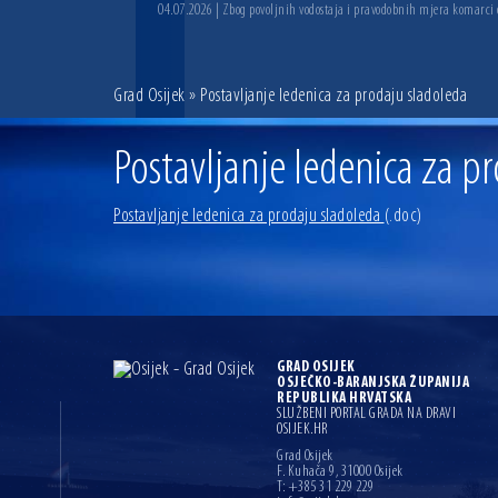
04.07.2026 | Zbog povoljnih vodostaja i pravodobnih mjera komarci
Grad Osijek
» Postavljanje ledenica za prodaju sladoleda
Postavljanje ledenica za p
Postavljanje ledenica za prodaju sladoleda
(.doc)
GRAD OSIJEK
OSJEČKO-BARANJSKA ŽUPANIJA
REPUBLIKA HRVATSKA
SLUŽBENI PORTAL GRADA NA DRAVI
OSIJEK.HR
Grad Osijek
F. Kuhača 9, 31000 Osijek
T: +385 31 229 229