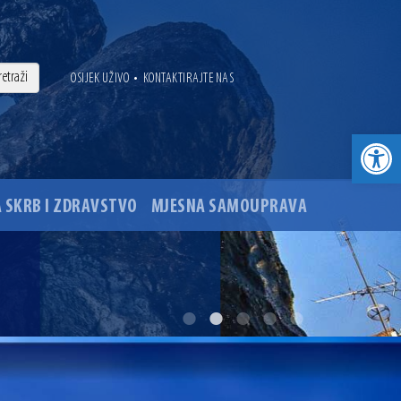
•
OSIJEK UŽIVO
KONTAKTIRAJTE NAS
Open toolbar
 SKRB I ZDRAVSTVO
MJESNA SAMOUPRAVA
. godine
ovu glavnog osječkog Trga Ante Starčevića