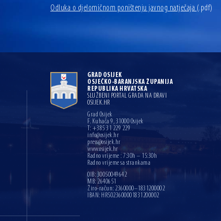
Odluka o djelomičnom poništenju javnog natječaja
(.pdf)
GRAD OSIJEK
OSJEČKO-BARANJSKA ŽUPANIJA
REPUBLIKA HRVATSKA
SLUŽBENI PORTAL GRADA NA DRAVI
OSIJEK.HR
Grad Osijek
F. Kuhača 9, 31000 Osijek
T: +385 31 229 229
info@osijek.hr
press@osijek.hr
www.osijek.hr
Radno vrijeme : 7:30h – 15:30h
Radno vrijeme sa strankama
OIB: 30050049642
MB: 2640651
Žiro-račun: 2360000–1831200002
IBAN: HR5023600001831200002