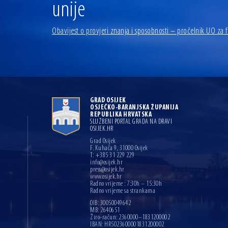
unije
Obavijest o provjeri znanja i sposobnosti – pročelnik UO za f
GRAD OSIJEK
OSJEČKO-BARANJSKA ŽUPANIJA
REPUBLIKA HRVATSKA
SLUŽBENI PORTAL GRADA NA DRAVI
OSIJEK.HR
Grad Osijek
F. Kuhača 9, 31000 Osijek
T: +385 31 229 229
info@osijek.hr
press@osijek.hr
www.osijek.hr
Radno vrijeme : 7:30h – 15:30h
Radno vrijeme sa strankama
OIB: 30050049642
MB: 2640651
Žiro-račun: 2360000–1831200002
IBAN: HR5023600001831200002