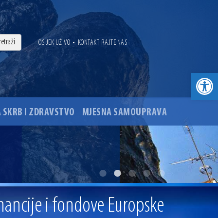
•
OSIJEK UŽIVO
KONTAKTIRAJTE NAS
Open toolbar
 SKRB I ZDRAVSTVO
MJESNA SAMOUPRAVA
. godine
ovu glavnog osječkog Trga Ante Starčevića
inancije i fondove Europske