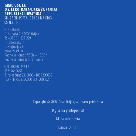
GRAD OSIJEK
OSJEČKO-BARANJSKA ŽUPANIJA
REPUBLIKA HRVATSKA
SLUŽBENI PORTAL GRADA NA DRAVI
OSIJEK.HR
Grad Osijek
F. Kuhača 9, 31000 Osijek
T: +385 31 229 229
info@osijek.hr
press@osijek.hr
www.osijek.hr
Radno vrijeme : 7:30h – 15:30h
Radno vrijeme sa strankama
OIB: 30050049642
MB: 2640651
Žiro-račun: 2360000–1831200002
IBAN: HR5023600001831200002
Copyright © 2026. Grad Osijek, sva prava pridržana
Digitalna pristupačnost
Mapa web mjesta
Izrada:
Ofir.hr