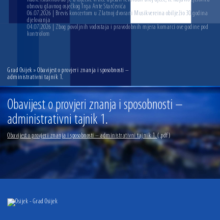
obnovu glavnog osječkog Trga Ante Starčevića
06.07.2026 | Brevis koncertom u Zlatnoj dvorani Musikvereina obilježio 30 godina
djelovanja
04.07.2026 | Zbog povoljnih vodostaja i pravodobnih mjera komarci ove godine pod
kontrolom
Grad Osijek
» Obavijest o provjeri znanja i sposobnosti –
administrativni tajnik 1.
Obavijest o provjeri znanja i sposobnosti –
administrativni tajnik 1.
Obavijest o provjeri znanja i sposobnosti – administrativni tajnik 1.
(.pdf)