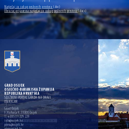
13.07.2026 | Ljetnim izdanjem Večeri vina i umjetnosti završen Vinski mjesec
Natječaj za zakup poslovnih prostora
(.doc)
Obrazac prijave na natječaj za zakup poslovnih prostora
(.docx)
07.07.2026 | Održana 8. sjednica Gradskog vijeća Grada Osijeka. Gradonačelnik
Radić istaknuo da je u osječke vrtiće upisan rekordan broj djece, te najavio cjelovitu
obnovu glavnog osječkog Trga Ante Starčevića
06.07.2026 | Brevis koncertom u Zlatnoj dvorani Musikvereina obilježio 30 godina
djelovanja
04.07.2026 | Zbog povoljnih vodostaja i pravodobnih mjera komarci ove godine pod
kontrolom
04.08.2026 | U Osijeku obilježen Dan pobjede i domovinske zahvalnosti i Dan
hrvatskih branitelja
GRAD OSIJEK
OSJEČKO-BARANJSKA ŽUPANIJA
REPUBLIKA HRVATSKA
SLUŽBENI PORTAL GRADA NA DRAVI
OSIJEK.HR
Grad Osijek
F. Kuhača 9, 31000 Osijek
T: +385 31 229 229
info@osijek.hr
press@osijek.hr
www.osijek.hr