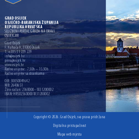
GRAD OSIJEK
OSJEČKO-BARANJSKA ŽUPANIJA
REPUBLIKA HRVATSKA
SLUŽBENI PORTAL GRADA NA DRAVI
OSIJEK.HR
Grad Osijek
F. Kuhača 9, 31000 Osijek
T: +385 31 229 229
info@osijek.hr
press@osijek.hr
www.osijek.hr
Radno vrijeme : 7:30h – 15:30h
Radno vrijeme sa strankama
OIB: 30050049642
MB: 2640651
Žiro-račun: 2360000–1831200002
IBAN: HR5023600001831200002
Copyright © 2026. Grad Osijek, sva prava pridržana
Digitalna pristupačnost
Mapa web mjesta