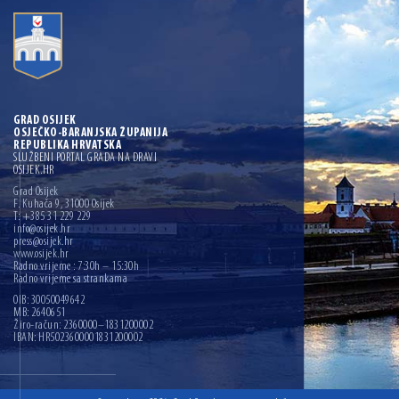
GRAD OSIJEK
OSJEČKO-BARANJSKA ŽUPANIJA
REPUBLIKA HRVATSKA
SLUŽBENI PORTAL GRADA NA DRAVI
OSIJEK.HR
Grad Osijek
F. Kuhača 9, 31000 Osijek
T: +385 31 229 229
info@osijek.hr
press@osijek.hr
www.osijek.hr
Radno vrijeme : 7:30h – 15:30h
Radno vrijeme sa strankama
OIB: 30050049642
MB: 2640651
Žiro-račun: 2360000–1831200002
IBAN: HR5023600001831200002