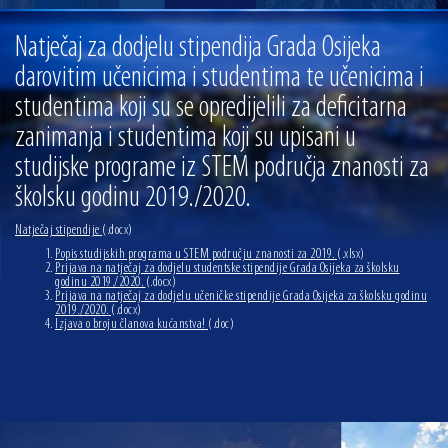
13.07.2026 | Ljetnim izdanjem Večeri vina i umjetnosti završen Vinski mjesec
Natječaj za dodjelu stipendija Grada Osijeka
07.07.2026 | Održana 8. sjednica Gradskog vijeća Grada Osijeka. Gradonačelnik
Radić istaknuo da je u osječke vrtiće upisan rekordan broj djece, te najavio cjelovitu
darovitim učenicima i studentima te učenicima i
obnovu glavnog osječkog Trga Ante Starčevića
06.07.2026 | Brevis koncertom u Zlatnoj dvorani Musikvereina obilježio 30 godina
studentima koji su se opredijelili za deficitarna
djelovanja
zanimanja i studentima koji su upisani u
04.07.2026 | Zbog povoljnih vodostaja i pravodobnih mjera komarci ove godine pod
kontrolom
studijske programe iz STEM područja znanosti za
04.08.2026 | U Osijeku obilježen Dan pobjede i domovinske zahvalnosti i Dan
školsku godinu 2019./2020.
hrvatskih branitelja
Natječaj stipendije
(.docx)
Popis studijskih programa u STEM području znanosti za 2019.
(.xlsx)
Prijava na natječaj za dodjelu studentske stipendije Grada Osijeka za školsku
godinu 2019./2020.
(.docx)
Prijava na natječaj za dodjelu učeničke stipendije Grada Osijeka za školsku godinu
2019./2020.
(.docx)
Izjava o broju članova kućanstva!
(.doc)