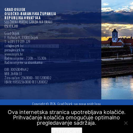
GRAD OSIJEK
OSJEČKO-BARANJSKA ŽUPANIJA
REPUBLIKA HRVATSKA
SLUŽBENI PORTAL GRADA NA DRAVI
OSIJEK.HR
Grad Osijek
F. Kuhača 9, 31000 Osijek
T: +385 31 229 229
info@osijek.hr
press@osijek.hr
www.osijek.hr
Radno vrijeme : 7:30h – 15:30h
Radno vrijeme sa strankama
OIB: 30050049642
MB: 2640651
Žiro-račun: 2360000–1831200002
IBAN: HR5023600001831200002
Copyright © 2026. Grad Osijek, sva prava pridržana
Ova internetska stranica upotrebljava kolačiće.
Digitalna pristupačnost
Prihvaćanje kolačića omogućuje optimalno
Mapa web mjesta
pregledavanje sadržaja.
Izrada:
Ofir.hr
Prihvaćam