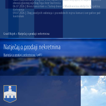
obnovu glavnog osječkog Trga Ante Starčevića
06.07.2026 | Brevis koncertom u Zlatnoj dvorani Musikvereina obilježio 30 godina
djelovanja
04.07.2026 | Zbog povoljnih vodostaja i pravodobnih mjera komarci ove godine pod
kontrolom
Grad Osijek
» Natječaj o prodaji nekretnina
Natječaj o prodaji nekretnina
Natječaj o prodaji nekretnina
(.pdf)