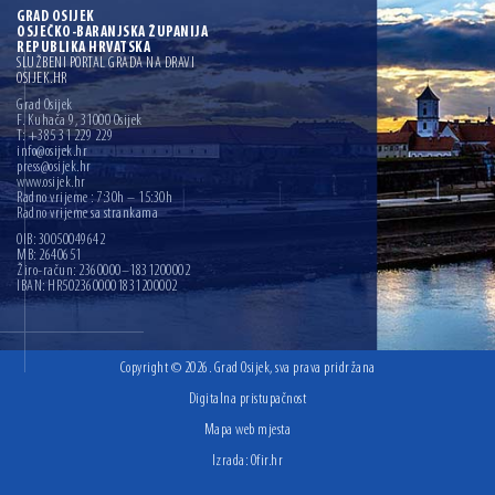
GRAD OSIJEK
OSJEČKO-BARANJSKA ŽUPANIJA
REPUBLIKA HRVATSKA
SLUŽBENI PORTAL GRADA NA DRAVI
OSIJEK.HR
Grad Osijek
F. Kuhača 9, 31000 Osijek
T: +385 31 229 229
info@osijek.hr
press@osijek.hr
www.osijek.hr
Radno vrijeme : 7:30h – 15:30h
Radno vrijeme sa strankama
OIB: 30050049642
MB: 2640651
Žiro-račun: 2360000–1831200002
IBAN: HR5023600001831200002
Copyright © 2026. Grad Osijek, sva prava pridržana
Digitalna pristupačnost
Mapa web mjesta
Izrada:
Ofir.hr