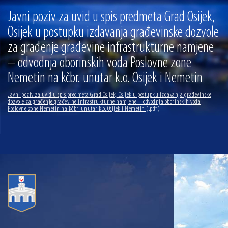
13.07.2026 | Ljetnim izdanjem Večeri vina i umjetnosti završen Vinski mjesec
Javni poziv za uvid u spis predmeta Grad Osijek,
07.07.2026 | Održana 8. sjednica Gradskog vijeća Grada Osijeka. Gradonačelnik
Osijek u postupku izdavanja građevinske dozvole
Radić istaknuo da je u osječke vrtiće upisan rekordan broj djece, te najavio cjelovitu
obnovu glavnog osječkog Trga Ante Starčevića
za građenje građevine infrastrukturne namjene
06.07.2026 | Brevis koncertom u Zlatnoj dvorani Musikvereina obilježio 30 godina
djelovanja
– odvodnja oborinskih voda Poslovne zone
04.07.2026 | Zbog povoljnih vodostaja i pravodobnih mjera komarci ove godine pod
Nemetin na kčbr. unutar k.o. Osijek i Nemetin
kontrolom
04.08.2026 | U Osijeku obilježen Dan pobjede i domovinske zahvalnosti i Dan
Javni poziv za uvid u spis predmeta Grad Osijek, Osijek u postupku izdavanja građevinske
hrvatskih branitelja
dozvole za građenje građevine infrastrukturne namjene – odvodnja oborinskih voda
Poslovne zone Nemetin na kčbr. unutar k.o. Osijek i Nemetin
(.pdf)