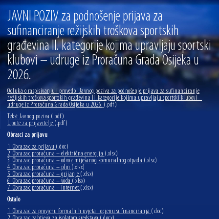
13.07.2026 | Ljetnim izdanjem Večeri vina i umjetnosti završen Vinski mjesec
JAVNI POZIV za podnošenje prijava za
07.07.2026 | Održana 8. sjednica Gradskog vijeća Grada Osijeka. Gradonačelnik
sufinanciranje režijskih troškova sportskih
Radić istaknuo da je u osječke vrtiće upisan rekordan broj djece, te najavio cjelovitu
obnovu glavnog osječkog Trga Ante Starčevića
građevina II. kategorije kojima upravljaju sportski
06.07.2026 | Brevis koncertom u Zlatnoj dvorani Musikvereina obilježio 30 godina
djelovanja
klubovi – udruge iz Proračuna Grada Osijeka u
04.07.2026 | Zbog povoljnih vodostaja i pravodobnih mjera komarci ove godine pod
2026.
kontrolom
04.08.2026 | U Osijeku obilježen Dan pobjede i domovinske zahvalnosti i Dan
Odluka o raspisivanju i provedbi Javnog poziva za podnošenje prijava za sufinanciranje
hrvatskih branitelja
režijskih troškova sportskih građevina II. kategorije kojima upravljaju sportski klubovi –
udruge iz Proračuna Grada Osijeka u 2026.
(.pdf)
Tekst Javnog poziva
(.pdf)
Upute za prijavitelje
(.pdf)
Obrasci za prijavu
1. Obrazac za prijavu
(.doc)
2. Obrazac proračuna – električna energija
(.xlsx)
3. Obrazac proračuna – odvoz miješanog komunalnog otpada
(.xlsx)
4. Obrazac proračuna – plin
(.xlsx)
5. Obrazac proračuna – grijanje
(.xlsx)
6. Obrazac proračuna – voda
(.xlsx)
7. Obrazac proračuna – internet
(.xlsx)
Ostalo
1. Obrazac za provjeru formalnih uvjeta i ocjenu sufinanciranja
(.doc)
2. Obrazac zahtjeva za isplatom sredstava
(.docx)