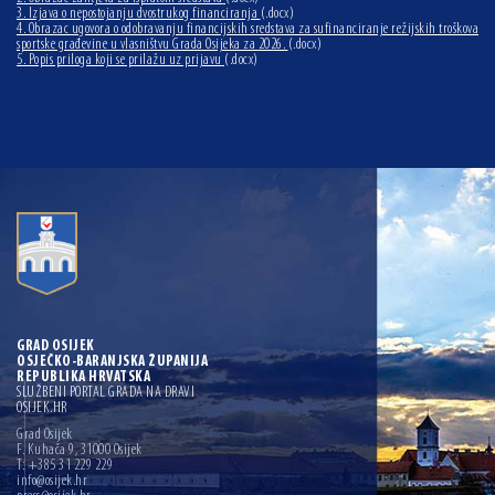
3. Izjava o nepostojanju dvostrukog financiranja
(.docx)
4. Obrazac ugovora o odobravanju financijskih sredstava za sufinanciranje režijskih troškova
sportske građevine u vlasništvu Grada Osijeka za 2026.
(.docx)
5. Popis priloga koji se prilažu uz prijavu
(.docx)
GRAD OSIJEK
OSJEČKO-BARANJSKA ŽUPANIJA
REPUBLIKA HRVATSKA
SLUŽBENI PORTAL GRADA NA DRAVI
OSIJEK.HR
Grad Osijek
F. Kuhača 9, 31000 Osijek
T: +385 31 229 229
info@osijek.hr