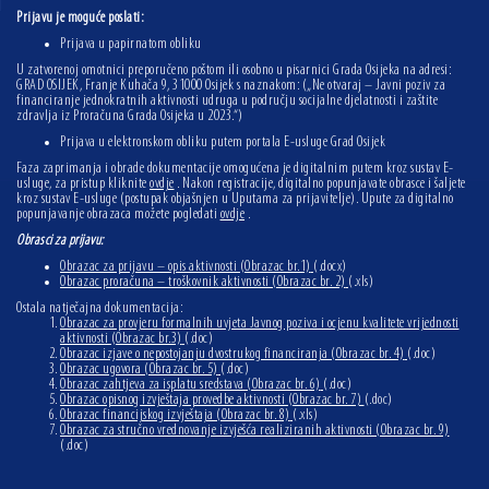
Prijavu je moguće poslati:
Prijava u papirnatom obliku
U zatvorenoj omotnici preporučeno poštom ili osobno u pisarnici Grada Osijeka na adresi:
GRAD OSIJEK, Franje Kuhača 9, 31000 Osijek s naznakom: („Ne otvaraj – Javni poziv za
financiranje jednokratnih aktivnosti udruga u području socijalne djelatnosti i zaštite
zdravlja iz Proračuna Grada Osijeka u 2023.“)
Prijava u elektronskom obliku putem portala E-usluge Grad Osijek
Faza zaprimanja i obrade dokumentacije omogućena je digitalnim putem kroz sustav E-
usluge, za pristup kliknite
ovdje
. Nakon registracije, digitalno popunjavate obrasce i šaljete
kroz sustav E-usluge (postupak objašnjen u Uputama za prijavitelje). Upute za digitalno
popunjavanje obrazaca možete pogledati
ovdje
.
Obrasci za prijavu:
Obrazac za prijavu – opis aktivnosti (Obrazac br.1)
(.docx)
Obrazac proračuna – troškovnik aktivnosti (Obrazac br. 2)
(.xls)
Ostala natječajna dokumentacija:
Obrazac za provjeru formalnih uvjeta Javnog poziva i ocjenu kvalitete vrijednosti
aktivnosti (Obrazac br.3)
(.doc)
Obrazac izjave o nepostojanju dvostrukog financiranja (Obrazac br. 4)
(.doc)
Obrazac ugovora (Obrazac br. 5)
(.doc)
Obrazac zahtjeva za isplatu sredstava (Obrazac br. 6)
(.doc)
Obrazac opisnog izvještaja provedbe aktivnosti (Obrazac br. 7)
(.doc)
Obrazac financijskog izvještaja (Obrazac br. 8)
(.xls)
Obrazac za stručno vrednovanje izvješća realiziranih aktivnosti (Obrazac br. 9)
(.doc)