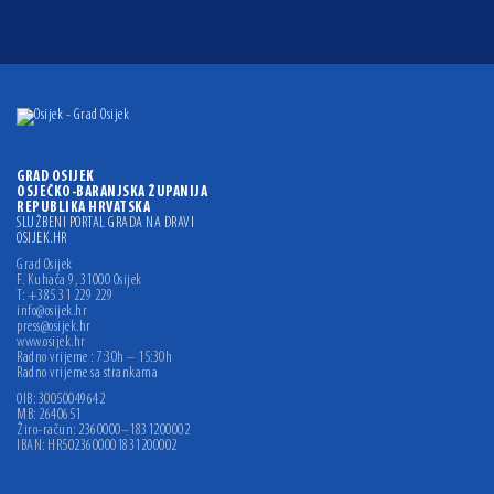
GRAD OSIJEK
OSJEČKO-BARANJSKA ŽUPANIJA
REPUBLIKA HRVATSKA
SLUŽBENI PORTAL GRADA NA DRAVI
OSIJEK.HR
Grad Osijek
F. Kuhača 9, 31000 Osijek
T: +385 31 229 229
info@osijek.hr
press@osijek.hr
www.osijek.hr
Radno vrijeme : 7:30h – 15:30h
Radno vrijeme sa strankama
OIB: 30050049642
MB: 2640651
Žiro-račun: 2360000–1831200002
IBAN: HR5023600001831200002