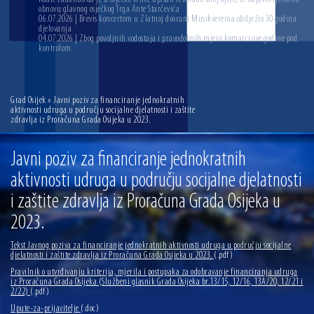
obnovu glavnog osječkog Trga Ante Starčevića
06.07.2026 | Brevis koncertom u Zlatnoj dvorani Musikvereina obilježio 30 godina
djelovanja
04.07.2026 | Zbog povoljnih vodostaja i pravodobnih mjera komarci ove godine pod
kontrolom
Grad Osijek
» Javni poziv za financiranje jednokratnih
aktivnosti udruga u području socijalne djelatnosti i zaštite
zdravlja iz Proračuna Grada Osijeka u 2023.
Javni poziv za financiranje jednokratnih
aktivnosti udruga u području socijalne djelatnosti
i zaštite zdravlja iz Proračuna Grada Osijeka u
2023.
Tekst Javnog poziva za financiranje jednokratnih aktivnosti udruga u području socijalne
djelatnosti i zaštite zdravlja iz Proračuna Grada Osijeka u 2023.
(.pdf)
Pravilnik o utvrđivanju kriterija, mjerila i postupaka za odobravanje financiranja udruga
iz Proračuna Grada Osijeka (Službeni glasnik Grada Osijeka br.13/15, 12/16, 13A/20, 12/21 i
2/22)
(.pdf)
Upute-za-prijavitelje
(.doc)