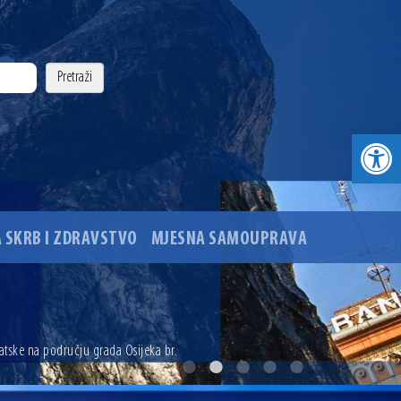
Open toolbar
 SKRB I ZDRAVSTVO
MJESNA SAMOUPRAVA
. godine
tske na području grada Osijeka br.
ovu glavnog osječkog Trga Ante Starčevića