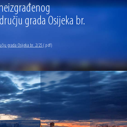
 neizgrađenog
dručju grada Osijeka br.
čju grada Osijeka br. 2/25
(.pdf)