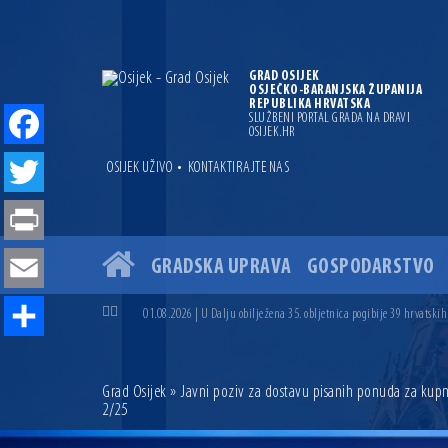
GRAD OSIJEK
OSJEČKO-BARANJSKA ŽUPANIJA
REPUBLIKA HRVATSKA
SLUŽBENI PORTAL GRADA NA DRAVI
OSIJEK.HR
Facebook
•
OSIJEK UŽIVO
KONTAKTIRAJTE NAS
Twitter
Print
GRADSKA UPRAVA
GOSPODARSTVO
04.07.2026 | Zbog povoljnih vodostaja i pravodobnih mjera komarci
Email
04.08.2026 | U Osijeku obilježen Dan pobjede i domovinske zahvalno
01.08.2026 | U Dalju obilježena 35. obljetnica pogibije 39 hrvatskih
31.07.2026 | U Osijeku premijerno prikazan film „MUP-ovci Dalj“ uoč
Share
23.07.2026 | Započela izgradnja nove ceste u Ulici bana Josipa Jelač
14.07.2026 | Gradonačelnik Ivan Radić uručio ugovor za rekonstruk
Grad Osijek
» Javni poziv za dostavu pisanih ponuda za kupn
13.07.2026 | Ljetnim izdanjem Večeri vina i umjetnosti završen Vin
2/25
07.07.2026 | Održana 8. sjednica Gradskog vijeća Grada Osijeka. Grad
06.07.2026 | Brevis koncertom u Zlatnoj dvorani Musikvereina obilj