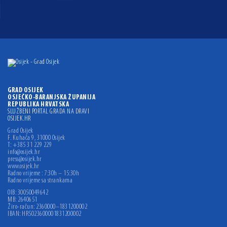
GRAD OSIJEK
OSJEČKO-BARANJSKA ŽUPANIJA
REPUBLIKA HRVATSKA
SLUŽBENI PORTAL GRADA NA DRAVI
OSIJEK.HR
Grad Osijek
F. Kuhača 9, 31000 Osijek
T: +385 31 229 229
info@osijek.hr
press@osijek.hr
www.osijek.hr
Radno vrijeme : 7:30h – 15:30h
Radno vrijeme sa strankama
OIB: 30050049642
MB: 2640651
Žiro-račun: 2360000–1831200002
IBAN: HR5023600001831200002