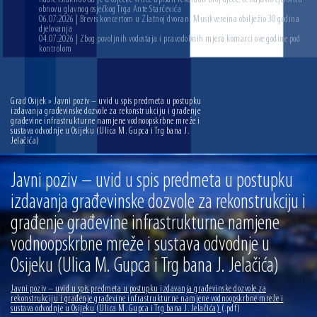
obnovu glavnog osječkog Trga Ante Starčevića
06.07.2026 | Brevis koncertom u Zlatnoj dvorani Musikvereina obilježio 30 godina
djelovanja
04.07.2026 | Zbog povoljnih vodostaja i pravodobnih mjera komarci ove godine pod
kontrolom
Grad Osijek
» Javni poziv – uvid u spis predmeta u postupku
izdavanja građevinske dozvole za rekonstrukciju i građenje
građevine infrastrukturne namjene vodnoopskrbne mreže i
sustava odvodnje u Osijeku (Ulica M. Gupca i Trg bana J.
Jelačića)
Javni poziv – uvid u spis predmeta u postupku
izdavanja građevinske dozvole za rekonstrukciju i
građenje građevine infrastrukturne namjene
vodnoopskrbne mreže i sustava odvodnje u
Osijeku (Ulica M. Gupca i Trg bana J. Jelačića)
Javni poziv – uvid u spis predmeta u postupku izdavanja građevinske dozvole za
rekonstrukciju i građenje građevine infrastrukturne namjene vodnoopskrbne mreže i
sustava odvodnje u Osijeku (Ulica M. Gupca i Trg bana J. Jelačića)
(.pdf)