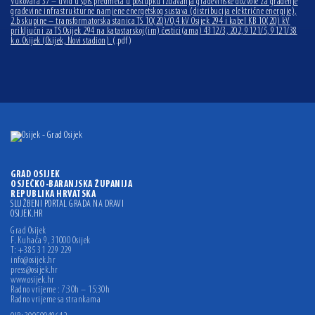
Vukovara 37 – uvid u spis predmeta u postupku izdavanja građevinske dozvole za građenje
građevine infrastrukturne namjene energetskog sustava (distribucija električne energije),
2.b skupine – transformatorska stanica TS 10(20)/0,4 kV Osijek 294 i kabel KB 10(20) kV
priključni za TS Osijek 294 na katastarskoj(im) čestici(ama) 4312/3, 202, 9121/5, 9121/38
k.o. Osijek (Osijek, Novi stadion).
(.pdf)
GRAD OSIJEK
OSJEČKO-BARANJSKA ŽUPANIJA
REPUBLIKA HRVATSKA
SLUŽBENI PORTAL GRADA NA DRAVI
OSIJEK.HR
Grad Osijek
F. Kuhača 9, 31000 Osijek
T: +385 31 229 229
info@osijek.hr
press@osijek.hr
www.osijek.hr
Radno vrijeme : 7:30h – 15:30h
Radno vrijeme sa strankama