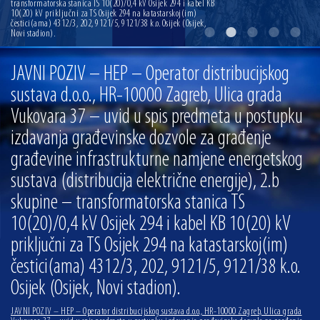
transformatorska stanica TS 10(20)/0,4 kV Osijek 294 i kabel KB
13.07.2026 | Ljetnim izdanjem Večeri vina i umjetnosti završen Vinski mjesec
10(20) kV priključni za TS Osijek 294 na katastarskoj(im)
čestici(ama) 4312/3, 202, 9121/5, 9121/38 k.o. Osijek (Osijek,
Novi stadion).
07.07.2026 | Održana 8. sjednica Gradskog vijeća Grada Osijeka. Gradonačelnik
Radić istaknuo da je u osječke vrtiće upisan rekordan broj djece, te najavio cjelovitu
obnovu glavnog osječkog Trga Ante Starčevića
JAVNI POZIV – HEP – Operator distribucijskog
06.07.2026 | Brevis koncertom u Zlatnoj dvorani Musikvereina obilježio 30 godina
djelovanja
sustava d.o.o., HR-10000 Zagreb, Ulica grada
04.07.2026 | Zbog povoljnih vodostaja i pravodobnih mjera komarci ove godine pod
kontrolom
Vukovara 37 – uvid u spis predmeta u postupku
04.08.2026 | U Osijeku obilježen Dan pobjede i domovinske zahvalnosti i Dan
izdavanja građevinske dozvole za građenje
hrvatskih branitelja
građevine infrastrukturne namjene energetskog
sustava (distribucija električne energije), 2.b
skupine – transformatorska stanica TS
10(20)/0,4 kV Osijek 294 i kabel KB 10(20) kV
priključni za TS Osijek 294 na katastarskoj(im)
čestici(ama) 4312/3, 202, 9121/5, 9121/38 k.o.
Osijek (Osijek, Novi stadion).
JAVNI POZIV – HEP – Operator distribucijskog sustava d.o.o., HR-10000 Zagreb, Ulica grada