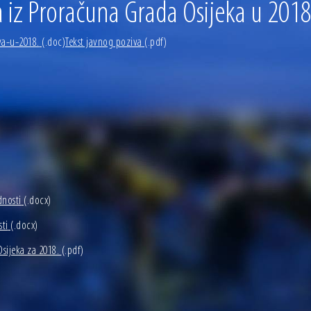
ja iz Proračuna Grada Osijeka u 2018
va-u-2018.
(.doc)
Tekst javnog poziva
(.pdf)
dnosti
(.docx)
sti
(.docx)
sijeka za 2018.
(.pdf)