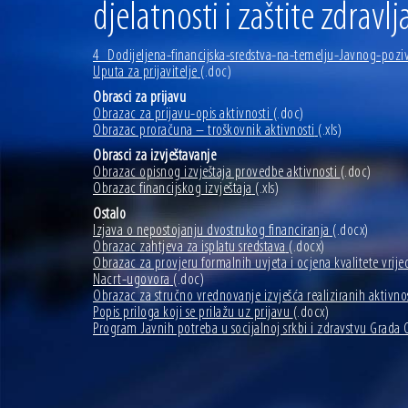
djelatnosti i zaštite zdravl
4_Dodijeljena-financijska-sredstva-na-temelju-Javnog-pozi
Uputa za prijavitelje
(.doc)
Obrasci za prijavu
Obrazac za prijavu-opis aktivnosti
(.doc)
Obrazac proračuna – troškovnik aktivnosti
(.xls)
Obrasci za izvještavanje
Obrazac opisnog izvještaja provedbe aktivnosti
(.doc)
Obrazac financijskog izvještaja
(.xls)
Ostalo
Izjava o nepostojanju dvostrukog financiranja
(.docx)
Obrazac zahtjeva za isplatu sredstava
(.docx)
Obrazac za provjeru formalnih uvjeta i ocjena kvalitete vrije
Nacrt-ugovora
(.doc)
Obrazac za stručno vrednovanje izvješća realiziranih aktivno
Popis priloga koji se prilažu uz prijavu
(.docx)
Program Javnih potreba u socijalnoj srkbi i zdravstvu Grada O