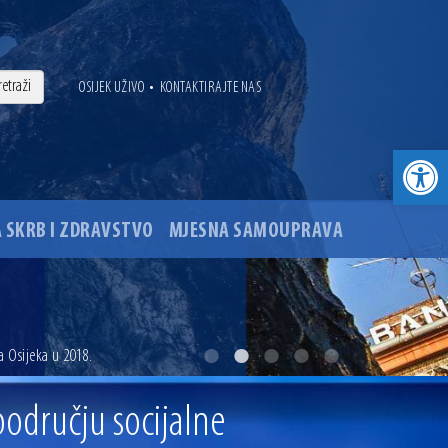
•
OSIJEK UŽIVO
KONTAKTIRAJTE NAS
Open toolbar
 SKRB I ZDRAVSTVO
MJESNA SAMOUPRAVA
. godine
a Osijeka u 2018.
ovu glavnog osječkog Trga Ante Starčevića
području socijalne