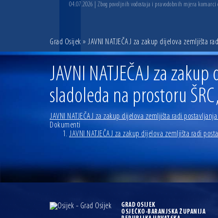
04.07.2026 | Zbog povoljnih vodostaja i pravodobnih mjera komarci
Grad Osijek
» JAVNI NATJEČAJ za zakup dijelova zemljišta ra
JAVNI NATJEČAJ za zakup di
sladoleda na prostoru ŠR
JAVNI NATJEČAJ za zakup dijelova zemljišta radi postavljanj
Dokumenti
JAVNI NATJEČAJ za zakup dijelova zemljišta radi post
GRAD OSIJEK
OSJEČKO-BARANJSKA ŽUPANIJA