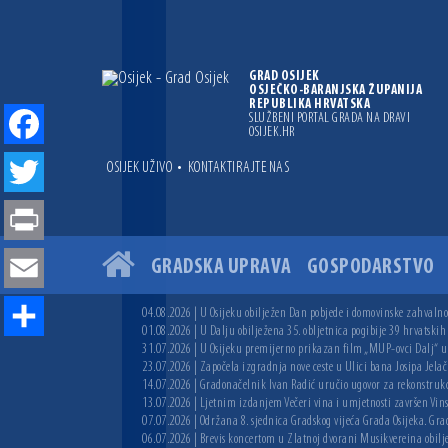
GRAD OSIJEK
OSJEČKO-BARANJSKA ŽUPANIJA
REPUBLIKA HRVATSKA
SLUŽBENI PORTAL GRADA NA DRAVI
OSIJEK.HR
Facebook
•
OSIJEK UŽIVO
KONTAKTIRAJTE NAS
Twitter
Print
GRADSKA UPRAVA
GOSPODARSTVO
Email
04.08.2026 | U Osijeku obilježen Dan pobjede i domovinske zahvalnos
01.08.2026 | U Dalju obilježena 35. obljetnica pogibije 39 hrvatskih
Share
31.07.2026 | U Osijeku premijerno prikazan film „MUP-ovci Dalj“ uoč
23.07.2026 | Započela izgradnja nove ceste u Ulici bana Josipa Jelač
14.07.2026 | Gradonačelnik Ivan Radić uručio ugovor za rekonstruk
13.07.2026 | Ljetnim izdanjem Večeri vina i umjetnosti završen Vin
07.07.2026 | Održana 8. sjednica Gradskog vijeća Grada Osijeka. Grad
06.07.2026 | Brevis koncertom u Zlatnoj dvorani Musikvereina obilj