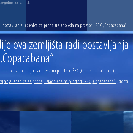
 ove godine pod kontrolom
di postavljanja ledenica za prodaju sladoleda na prostoru ŠRC „Copacabana“
jelova zemljišta radi postavljanja 
C „Copacabana“
a ledenica za prodaju sladoleda na prostoru ŠRC „Copacabana“
(.pdf)
avljanja ledenica za prodaju sladoleda na prostoru ŠRC „Copacabana“
(.docx)