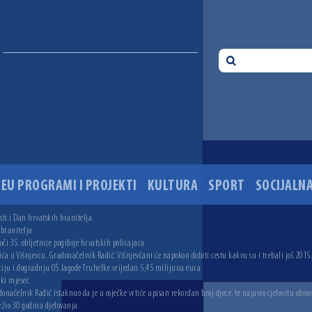
EU PROGRAMI I PROJEKTI
KULTURA
SPORT
SOCIJALNA
ti i Dan hrvatskih branitelja
 branitelja
i 35. obljetnice pogibije hrvatskih policajaca
ića u Višnjevcu. Gradonačelnik Radić: Višnjevčani će napokon dobiti cestu kakvu su i trebali još 2015
ciju i dogradnju OŠ Jagode Truhelke vrijedan 5,45 milijuna eura
ski mjesec
onačelnik Radić istaknuo da je u osječke vrtiće upisan rekordan broj djece, te najavio cjelovitu obno
ežio 30 godina djelovanja