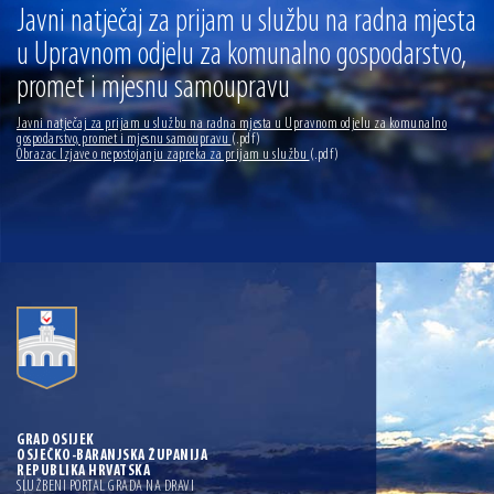
13.07.2026 | Ljetnim izdanjem Večeri vina i umjetnosti završen Vinski mjesec
Javni natječaj za prijam u službu na radna mjesta
u Upravnom odjelu za komunalno gospodarstvo,
07.07.2026 | Održana 8. sjednica Gradskog vijeća Grada Osijeka. Gradonačelnik
Radić istaknuo da je u osječke vrtiće upisan rekordan broj djece, te najavio cjelovitu
promet i mjesnu samoupravu
obnovu glavnog osječkog Trga Ante Starčevića
06.07.2026 | Brevis koncertom u Zlatnoj dvorani Musikvereina obilježio 30 godina
djelovanja
Javni natječaj za prijam u službu na radna mjesta u Upravnom odjelu za komunalno
gospodarstvo, promet i mjesnu samoupravu
(.pdf)
Obrazac Izjave o nepostojanju zapreka za prijam u službu
04.07.2026 | Zbog povoljnih vodostaja i pravodobnih mjera komarci ove godine pod
(.pdf)
kontrolom
04.08.2026 | U Osijeku obilježen Dan pobjede i domovinske zahvalnosti i Dan
hrvatskih branitelja
GRAD OSIJEK
OSJEČKO-BARANJSKA ŽUPANIJA
REPUBLIKA HRVATSKA
SLUŽBENI PORTAL GRADA NA DRAVI