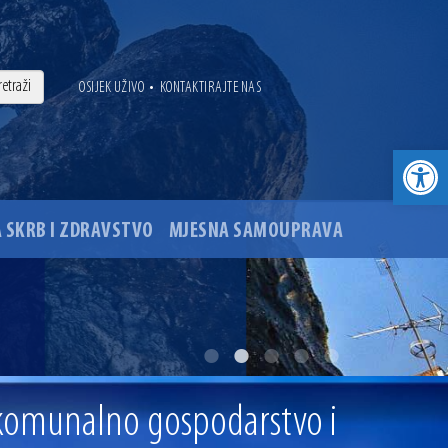
•
OSIJEK UŽIVO
KONTAKTIRAJTE NAS
Open toolbar
 SKRB I ZDRAVSTVO
MJESNA SAMOUPRAVA
. godine
ovu glavnog osječkog Trga Ante Starčevića
 komunalno gospodarstvo i