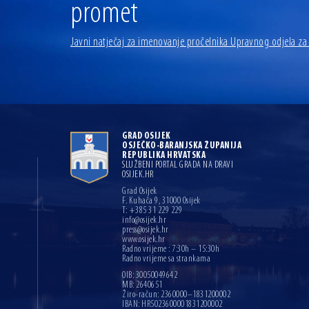
promet
Javni natječaj za imenovanje pročelnika Upravnog odjela z
GRAD OSIJEK
OSJEČKO-BARANJSKA ŽUPANIJA
REPUBLIKA HRVATSKA
SLUŽBENI PORTAL GRADA NA DRAVI
OSIJEK.HR
Grad Osijek
F. Kuhača 9, 31000 Osijek
T: +385 31 229 229
info@osijek.hr
press@osijek.hr
www.osijek.hr
Radno vrijeme : 7:30h – 15:30h
Radno vrijeme sa strankama
OIB: 30050049642
MB: 2640651
Žiro-račun: 2360000–1831200002
IBAN: HR5023600001831200002