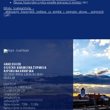
Obrazac financijskog izvješća provedbe programa ili projekta
(.doc)
Odluka_Gradonačelnika_-
_odobravanje_financijskih_sredstava_za_projekte_i_programe_udruga__usmjerenih
(.pdf)
GRAD OSIJEK
OSJEČKO-BARANJSKA ŽUPANIJA
REPUBLIKA HRVATSKA
SLUŽBENI PORTAL GRADA NA DRAVI
OSIJEK.HR
Grad Osijek
F. Kuhača 9, 31000 Osijek
T: +385 31 229 229
info@osijek.hr
press@osijek.hr
www.osijek.hr
Radno vrijeme : 7:30h – 15:30h
Radno vrijeme sa strankama