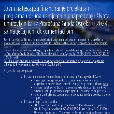
13.07.2026 | Ljetnim izdanjem Večeri vina i umjetnosti završen Vinski mjesec
Javni natječaj za financiranje projekata i
07.07.2026 | Održana 8. sjednica Gradskog vijeća Grada Osijeka. Gradonačelnik
programa udruga usmjerenih unapređenju života
Radić istaknuo da je u osječke vrtiće upisan rekordan broj djece, te najavio cjelovitu
obnovu glavnog osječkog Trga Ante Starčevića
umirovljenika iz Proračuna Grada Osijeka u 2024.
06.07.2026 | Brevis koncertom u Zlatnoj dvorani Musikvereina obilježio 30 godina
djelovanja
sa natječajnom dokumentacijom
04.07.2026 | Zbog povoljnih vodostaja i pravodobnih mjera komarci ove godine pod
kontrolom
Javni natječaj za financiranje projekata i programa udruga usmjerenih unapređenju
života umirovljenika iz Proračuna Grada Osijeka u 2024. sa natječajnom dokumentacijom
(.pdf)
04.08.2026 | U Osijeku obilježen Dan pobjede i domovinske zahvalnosti i Dan
Pravilnik o utvrđivanju kriterija, mjerila i postupaka za odobravanje financiranja udruga
hrvatskih branitelja
iz Proračuna Grada Osijeka (Službeni glasnik Grada Osijeka br. 13/15, 12/16, 13A/20, 12/21
i 2/22)
(.pdf)
Odluka o raspisivanju i provedbi Javnog natječaja za financiranje projekata i programa
udruga iz Proračuna Grada Osijeka u 2024.
(.pdf)
Prijavu je moguće poslati:
Prijava u elektroničkom obliku putem portala E-usluge Grad Osijek
Faza zaprimanja i obrade dokumentacije omogućena je
digitalnim putem kroz sustav E-usluge, za pristup kliknite
ovdje
.
Nakon registracije, digitalno popunjavate obrasce i šaljete kroz
sustav E-usluge (postupak objašnjen u Uputama za prijavitelje).
Upute za digitalno popunjavanje obrazaca možete pogledati
ovdje
(.pdf)
.
Prijava u papirnatom obliku
U zatvorenoj omotnici preporučeno poštom ili osobno u pisarnici
Grada Osijeka na adresu: GRAD OSIJEK, Franje Kuhača 9, 31000
Osijek, s naznakom: (“Ne otvaraj – Javni natječaj za financiranje