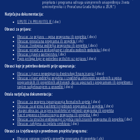
projekata i programa udruga usmjerenih unapređenju života
umirovljenika iz Proračuna Grada Osijeka u 2024.”)
Natječajna dokumentacija:
UPUTE ZA PRIJAVITELJE
(.doc)
Obrasci za prijavu:
Obrazac za prijavu – opisa programa ili projekta
(.docx)
Obrazac proračuna programa ili projekta
(.xls)
Obrazac životopisa voditelja programa ili projekta
(.docx)
Obrazac privole za prikupljanje i obradu osobnih podataka
(.docx)
Obrazac izjave o partnerstvu
(.doc)
Popis priloga koje je potrebno priložiti uz prijavu
(.docx)
Obrasci koje je potrebno dostaviti prije ugovaranja:
Obrazac izjave o nepostojanju dvostrukog financiranja
(.docx)
Obrazac izjave voditelja projekta i izvoditelja aktivnosti navedenih u opisu
programskih ili projektnih aktivnosti, da su upoznati s programom ili projektom i
svojim sudjelovanjem u provedbi
(.docx)
Ostala natječajna dokumentacija:
Obrazac za provjeru ispunjavanja formalnih uvjeta
(.docx)
Obrazac za ocjenu kvalitete/vrijednosti programa ili projekta
(.docx)
Skupni obrazac za ocjenu kvalitete/vrijednosti programa ili projekta
Nacrt ugovora o financiranju programa ili projekta
(.doc)
Obrazac za stručno vrednovanje izvješća realiziranih programa ili projekta
(.doc)
Obrazac zahtjeva za isplatu sredstava
(.doc)
Obrasci za izvještavanje o provedenom projektu/programu:
Obrazac opisnog izvješća provedbe programa ili projekta
(.xls)