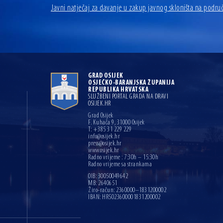
Javni natječaj za davanje u zakup javnog skloništa na podru
GRAD OSIJEK
OSJEČKO-BARANJSKA ŽUPANIJA
REPUBLIKA HRVATSKA
SLUŽBENI PORTAL GRADA NA DRAVI
OSIJEK.HR
Grad Osijek
F. Kuhača 9, 31000 Osijek
T: +385 31 229 229
info@osijek.hr
press@osijek.hr
www.osijek.hr
Radno vrijeme : 7:30h – 15:30h
Radno vrijeme sa strankama
OIB: 30050049642
MB: 2640651
Žiro-račun: 2360000–1831200002
IBAN: HR5023600001831200002