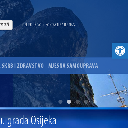
•
OSIJEK UŽIVO
KONTAKTIRAJTE NAS
Open toolbar
 SKRB I ZDRAVSTVO
MJESNA SAMOUPRAVA
. godine
ovu glavnog osječkog Trga Ante Starčevića
ju grada Osijeka