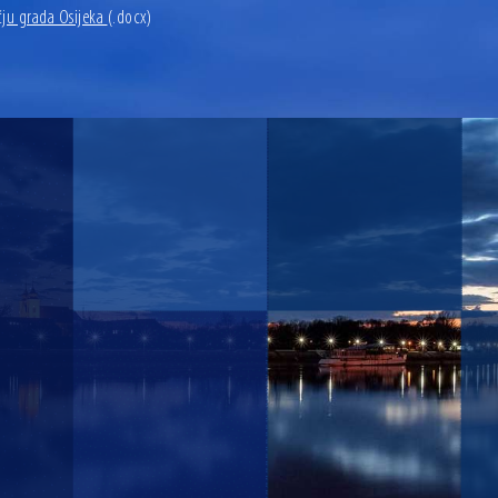
čju grada Osijeka
(.docx)