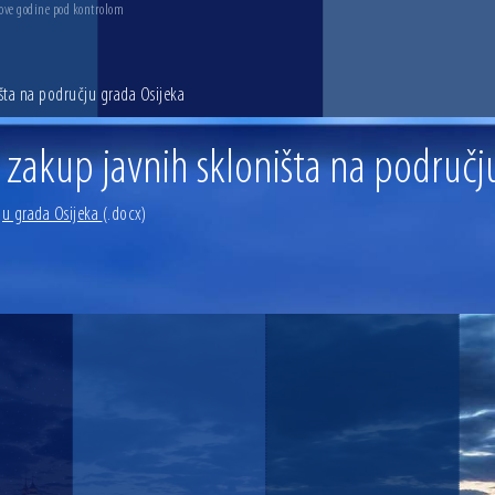
 ove godine pod kontrolom
išta na području grada Osijeka
u zakup javnih skloništa na područj
ju grada Osijeka
(.docx)