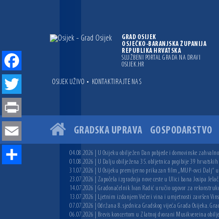
GRAD OSIJEK
OSJEČKO-BARANJSKA ŽUPANIJA
REPUBLIKA HRVATSKA
SLUŽBENI PORTAL GRADA NA DRAVI
OSIJEK.HR
Facebook
•
OSIJEK UŽIVO
KONTAKTIRAJTE NAS
Twitter
Print
GRADSKA UPRAVA
GOSPODARSTVO
Email
04.08.2026 | U Osijeku obilježen Dan pobjede i domovinske zahvalnos
01.08.2026 | U Dalju obilježena 35. obljetnica pogibije 39 hrvatskih
Share
31.07.2026 | U Osijeku premijerno prikazan film „MUP-ovci Dalj“ uoč
23.07.2026 | Započela izgradnja nove ceste u Ulici bana Josipa Jelač
14.07.2026 | Gradonačelnik Ivan Radić uručio ugovor za rekonstruk
13.07.2026 | Ljetnim izdanjem Večeri vina i umjetnosti završen Vin
07.07.2026 | Održana 8. sjednica Gradskog vijeća Grada Osijeka. Grad
06.07.2026 | Brevis koncertom u Zlatnoj dvorani Musikvereina obilj