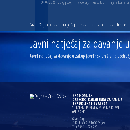
04.07.2026 | Zbog povoljnih vodostaja i pravodobnih mjera komarci
Grad Osijek
» Javni natječaj za davanje u zakup javnih sklon
Javni natječaj za davanje 
Javni natječaj za davanje u zakup javnih skloništa na područ
GRAD OSIJEK
OSJEČKO-BARANJSKA ŽUPANIJA
REPUBLIKA HRVATSKA
SLUŽBENI PORTAL GRADA NA DRAVI
OSIJEK.HR
Grad Osijek
F. Kuhača 9, 31000 Osijek
T: +385 31 229 229