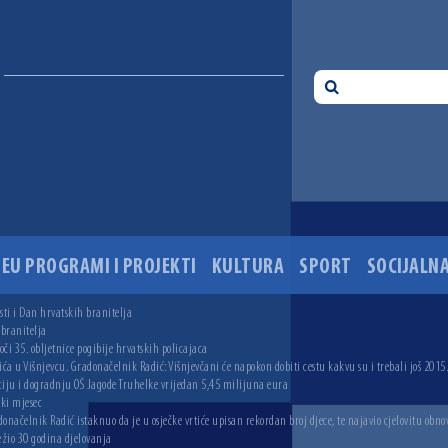
EU PROGRAMI I PROJEKTI
KULTURA
SPORT
SOCIJALNA
ti i Dan hrvatskih branitelja
 branitelja
i 35. obljetnice pogibije hrvatskih policajaca
ića u Višnjevcu. Gradonačelnik Radić: Višnjevčani će napokon dobiti cestu kakvu su i trebali još 2015
ciju i dogradnju OŠ Jagode Truhelke vrijedan 5,45 milijuna eura
ski mjesec
onačelnik Radić istaknuo da je u osječke vrtiće upisan rekordan broj djece, te najavio cjelovitu obno
ežio 30 godina djelovanja