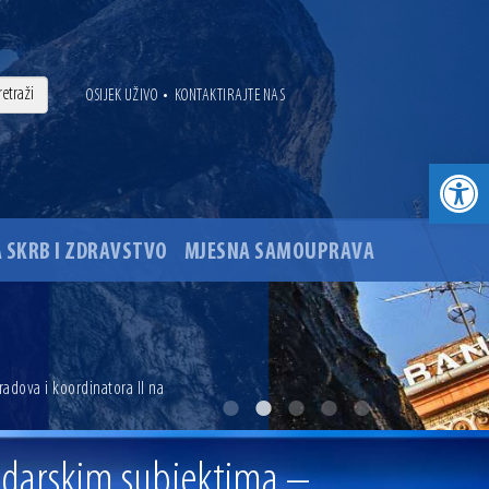
•
OSIJEK UŽIVO
KONTAKTIRAJTE NAS
Open toolbar
 SKRB I ZDRAVSTVO
MJESNA SAMOUPRAVA
. godine
adova i koordinatora II na
ovu glavnog osječkog Trga Ante Starčevića
odarskim subjektima –