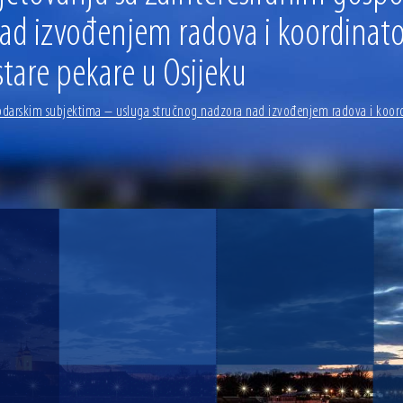
d izvođenjem radova i koordinatora
 stare pekare u Osijeku
arskim subjektima – usluga stručnog nadzora nad izvođenjem radova i koordinat