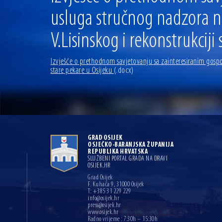
usluga stručnog nadzora na
V.Lisinskog i rekonstrukciji
Izvješće o prethodnom savjetovanju sa zainteresiranim gospod
stare pekare u Osijeku
(.docx)
GRAD OSIJEK
OSJEČKO-BARANJSKA ŽUPANIJA
REPUBLIKA HRVATSKA
SLUŽBENI PORTAL GRADA NA DRAVI
OSIJEK.HR
Grad Osijek
F. Kuhača 9, 31000 Osijek
T: +385 31 229 229
info@osijek.hr
press@osijek.hr
www.osijek.hr
Radno vrijeme : 7:30h – 15:30h