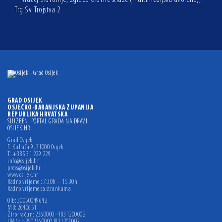
Trg Sv. Trojstva 2
GRAD OSIJEK
OSJEČKO-BARANJSKA ŽUPANIJA
REPUBLIKA HRVATSKA
SLUŽBENI PORTAL GRADA NA DRAVI
OSIJEK.HR
Grad Osijek
F. Kuhača 9, 31000 Osijek
T: +385 31 229 229
info@osijek.hr
press@osijek.hr
www.osijek.hr
Radno vrijeme : 7:30h – 15:30h
Radno vrijeme sa strankama
OIB: 30050049642
MB: 2640651
Žiro-račun: 2360000–1831200002
IBAN: HR5023600001831200002