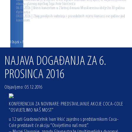
obnovu glavnog osječkog Trga Ante Starčevića
06.07.2026 | Brevis koncertom u Zlatnoj dvorani Musikvereina obilježio 30 godina
djelovanja
04.07.2026 | Zbog povoljnih vodostaja i pravodobnih mjera komarci ove godine pod
kontrolom
Grad Osijek
» NAJAVA DOGAĐANJA ZA 6. PROSINCA 2016
NAJAVA DOGAĐANJA ZA 6.
PROSINCA 2016
Objavljeno: 05.12.2016
KONFERENCIJA ZA NOVINARE: PREDSTAVLJANJE AKCIJE COCA-COLE
“OSVIJETLIMO NAŠ MOST”
u 12 sati Gradonačelnik Ivan Vrkić zajedno s predstavnikom Coca-
Cole predstavit će akciju “Osvijetlimo naš most”.
– Muzej Slavonije, zgrada Glavne straže (multimedijska dvorana),