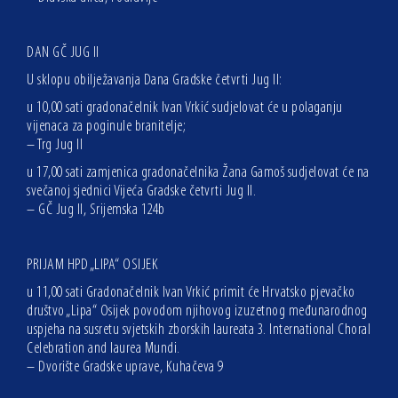
DAN GČ JUG II
U sklopu obilježavanja Dana Gradske četvrti Jug II:
u 10,00 sati gradonačelnik Ivan Vrkić sudjelovat će u polaganju
vijenaca za poginule branitelje;
– Trg Jug II
u 17,00 sati zamjenica gradonačelnika Žana Gamoš sudjelovat će na
svečanoj sjednici Vijeća Gradske četvrti Jug II.
– GČ Jug II, Srijemska 124b
PRIJAM HPD „LIPA“ OSIJEK
u 11,00 sati Gradonačelnik Ivan Vrkić primit će Hrvatsko pjevačko
društvo „Lipa“ Osijek povodom njihovog izuzetnog međunarodnog
uspjeha na susretu svjetskih zborskih laureata 3. International Choral
Celebration and laurea Mundi.
– Dvorište Gradske uprave, Kuhačeva 9