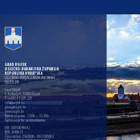
GRAD OSIJEK
OSJEČKO-BARANJSKA ŽUPANIJA
REPUBLIKA HRVATSKA
SLUŽBENI PORTAL GRADA NA DRAVI
OSIJEK.HR
Grad Osijek
F. Kuhača 9, 31000 Osijek
T: +385 31 229 229
info@osijek.hr
press@osijek.hr
www.osijek.hr
Radno vrijeme : 7:30h – 15:30h
Radno vrijeme sa strankama
OIB: 30050049642
MB: 2640651
Žiro-račun: 2360000–1831200002