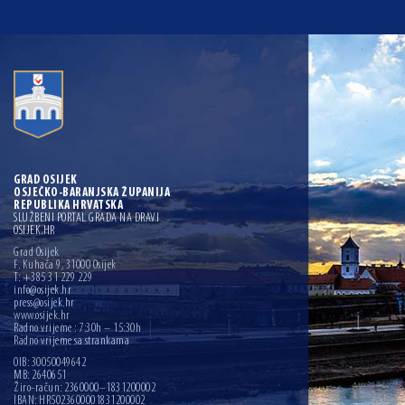
GRAD OSIJEK
OSJEČKO-BARANJSKA ŽUPANIJA
REPUBLIKA HRVATSKA
SLUŽBENI PORTAL GRADA NA DRAVI
OSIJEK.HR
Grad Osijek
F. Kuhača 9, 31000 Osijek
T: +385 31 229 229
info@osijek.hr
press@osijek.hr
www.osijek.hr
Radno vrijeme : 7:30h – 15:30h
Radno vrijeme sa strankama
OIB: 30050049642
MB: 2640651
Žiro-račun: 2360000–1831200002
IBAN: HR5023600001831200002