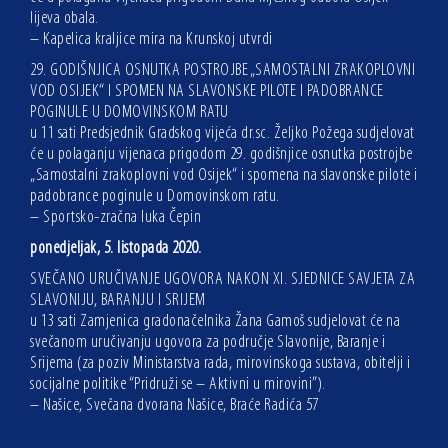
lijeva obala.
– Kapelica kraljice mira na Krunskoj utvrdi
29. GODIŠNJICA OSNUTKA POSTROJBE „SAMOSTALNI ZRAKOPLOVNI
VOD OSIJEK“ I SPOMEN NA SLAVONSKE PILOTE I PADOBRANCE
POGINULE U DOMOVINSKOM RATU
u 11 sati Predsjednik Gradskog vijeća dr.sc. Željko Požega sudjelovat
će u polaganju vijenaca prigodom 29. godišnjice osnutka postrojbe
„Samostalni zrakoplovni vod Osijek“ i spomena na slavonske pilote i
padobrance poginule u Domovinskom ratu.
– Sportsko-zračna luka Čepin
ponedjeljak, 5. listopada 2020.
SVEČANO URUČIVANJE UGOVORA NAKON XI. SJEDNICE SAVJETA ZA
SLAVONIJU, BARANJU I SRIJEM
u 13 sati Zamjenica gradonačelnika Žana Gamoš sudjelovat će na
svečanom uručivanju ugovora za područje Slavonije, Baranje i
Srijema (za poziv Ministarstva rada, mirovinskoga sustava, obitelji i
socijalne politike “Pridruži se – Aktivni u mirovini”).
– Našice, Svečana dvorana Našice, Braće Radića 57