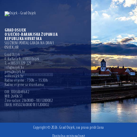
GRAD OSIJEK
OSJEČKO-BARANJSKA ŽUPANIJA
REPUBLIKA HRVATSKA
SLUŽBENI PORTAL GRADA NA DRAVI
OSIJEK.HR
Grad Osijek
F. Kuhača 9, 31000 Osijek
T: +385 31 229 229
info@osijek.hr
press@osijek.hr
www.osijek.hr
Radno vrijeme : 7:30h – 15:30h
Radno vrijeme sa strankama
OIB: 30050049642
MB: 2640651
Žiro-račun: 2360000–1831200002
IBAN: HR5023600001831200002
Copyright © 2026. Grad Osijek, sva prava pridržana
Digitalna pristupačnost