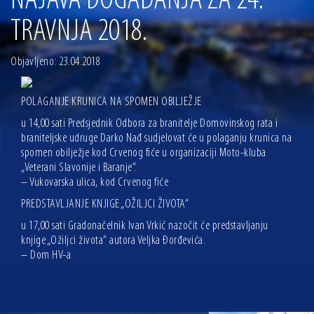
NAJAVA DOGAĐANJA ZA 24.
13.07.2026 | Ljetnim izdanjem Večeri vina i umjetnosti završen Vinski mjesec
TRAVNJA 2018.
07.07.2026 | Održana 8. sjednica Gradskog vijeća Grada Osijeka. Gradonačelnik
Radić istaknuo da je u osječke vrtiće upisan rekordan broj djece, te najavio cjelovitu
obnovu glavnog osječkog Trga Ante Starčevića
Objavljeno: 23.04.2018
06.07.2026 | Brevis koncertom u Zlatnoj dvorani Musikvereina obilježio 30 godina
djelovanja
04.07.2026 | Zbog povoljnih vodostaja i pravodobnih mjera komarci ove godine pod
POLAGANJE KRUNICA NA SPOMEN OBILJEŽJE
kontrolom
u 14,00 sati Predsjednik Odbora za branitelje Domovinskog rata i
04.08.2026 | U Osijeku obilježen Dan pobjede i domovinske zahvalnosti i Dan
braniteljske udruge Darko Nađ sudjelovat će u polaganju krunica na
hrvatskih branitelja
spomen obilježje kod Crvenog fiće u organizaciji Moto-kluba
„Veterani Slavonije i Baranje“.
– Vukovarska ulica, kod Crvenog fiće
PREDSTAVLJANJE KNJIGE „OŽILJCI ŽIVOTA“
u 17,00 sati Gradonačelnik Ivan Vrkić nazočit će predstavljanju
knjige „Ožiljci života“ autora Veljka Đorđevića.
– Dom HV-a