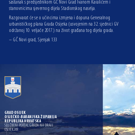
sastanak s predsjednikom GČ Novi Grad Ivanom Karalićem i
stanovnicima sjevernog dijela Stadionskog naselja.
Razgovarat će se o učincima izmjena i dopuna Generalnog
urbanističkog plana Grada Osijeka (usvojenim na 32. sjednici GV
održanoj 10. veljače 2017.) na život građana tog dijela grada.
– GČ Novi grad, Sjenjak 133
GRAD OSIJEK
OSJEČKO-BARANJSKA ŽUPANIJA
REPUBLIKA HRVATSKA
SLUŽBENI PORTAL GRADA NA DRAVI
OSIJEK.HR