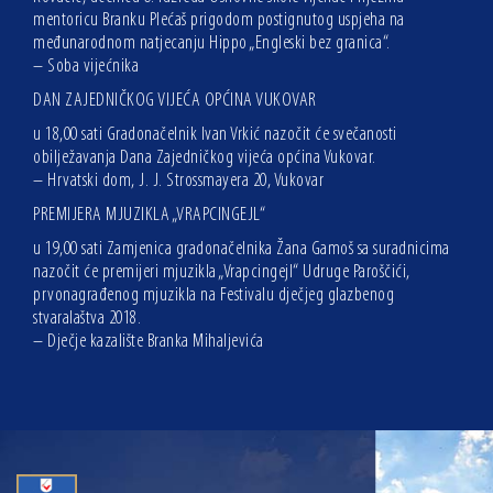
mentoricu Branku Plećaš prigodom postignutog uspjeha na
međunarodnom natjecanju Hippo „Engleski bez granica“.
– Soba vijećnika
DAN ZAJEDNIČKOG VIJEĆA OPĆINA VUKOVAR
u 18,00 sati Gradonačelnik Ivan Vrkić nazočit će svečanosti
obilježavanja Dana Zajedničkog vijeća općina Vukovar.
– Hrvatski dom, J. J. Strossmayera 20, Vukovar
PREMIJERA MJUZIKLA „VRAPCINGEJL“
u 19,00 sati Zamjenica gradonačelnika Žana Gamoš sa suradnicima
nazočit će premijeri mjuzikla „Vrapcingejl“ Udruge Paroščići,
prvonagrađenog mjuzikla na Festivalu dječjeg glazbenog
stvaralaštva 2018.
– Dječje kazalište Branka Mihaljevića