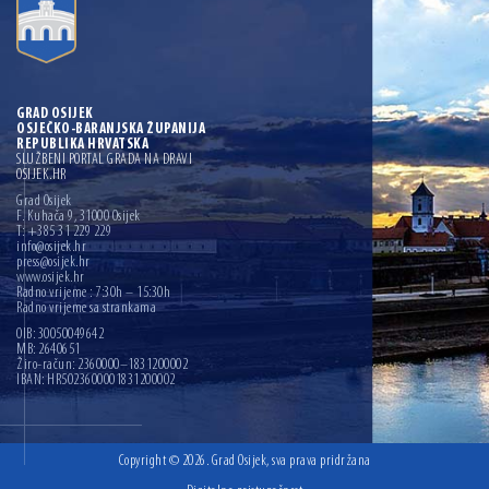
GRAD OSIJEK
OSJEČKO-BARANJSKA ŽUPANIJA
REPUBLIKA HRVATSKA
SLUŽBENI PORTAL GRADA NA DRAVI
OSIJEK.HR
Grad Osijek
F. Kuhača 9, 31000 Osijek
T: +385 31 229 229
info@osijek.hr
press@osijek.hr
www.osijek.hr
Radno vrijeme : 7:30h – 15:30h
Radno vrijeme sa strankama
OIB: 30050049642
MB: 2640651
Žiro-račun: 2360000–1831200002
IBAN: HR5023600001831200002
Copyright © 2026. Grad Osijek, sva prava pridržana