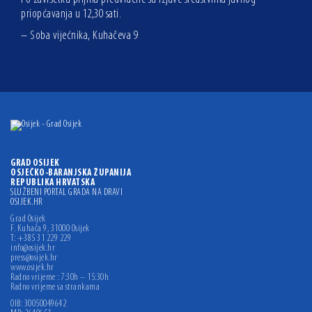
priopćavanja u 12,30 sati.
– Soba vijećnika, Kuhačeva 9
GRAD OSIJEK
OSJEČKO-BARANJSKA ŽUPANIJA
REPUBLIKA HRVATSKA
SLUŽBENI PORTAL GRADA NA DRAVI
OSIJEK.HR
Grad Osijek
F. Kuhača 9, 31000 Osijek
T: +385 31 229 229
info@osijek.hr
press@osijek.hr
www.osijek.hr
Radno vrijeme : 7:30h – 15:30h
Radno vrijeme sa strankama
OIB: 30050049642