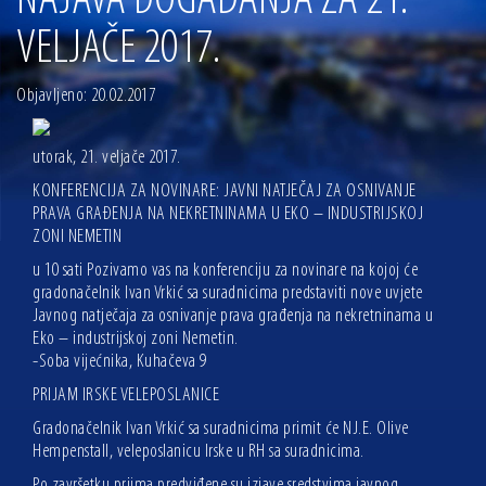
NAJAVA DOGAĐANJA ZA 21.
13.07.2026 | Ljetnim izdanjem Večeri vina i umjetnosti završen Vinski mjesec
VELJAČE 2017.
07.07.2026 | Održana 8. sjednica Gradskog vijeća Grada Osijeka. Gradonačelnik
Radić istaknuo da je u osječke vrtiće upisan rekordan broj djece, te najavio cjelovitu
obnovu glavnog osječkog Trga Ante Starčevića
Objavljeno: 20.02.2017
06.07.2026 | Brevis koncertom u Zlatnoj dvorani Musikvereina obilježio 30 godina
djelovanja
04.07.2026 | Zbog povoljnih vodostaja i pravodobnih mjera komarci ove godine pod
utorak, 21. veljače 2017.
kontrolom
KONFERENCIJA ZA NOVINARE: JAVNI NATJEČAJ ZA OSNIVANJE
04.08.2026 | U Osijeku obilježen Dan pobjede i domovinske zahvalnosti i Dan
PRAVA GRAĐENJA NA NEKRETNINAMA U EKO – INDUSTRIJSKOJ
hrvatskih branitelja
ZONI NEMETIN
u 10 sati Pozivamo vas na konferenciju za novinare na kojoj će
gradonačelnik Ivan Vrkić sa suradnicima predstaviti nove uvjete
Javnog natječaja za osnivanje prava građenja na nekretninama u
Eko – industrijskoj zoni Nemetin.
-Soba vijećnika, Kuhačeva 9
PRIJAM IRSKE VELEPOSLANICE
Gradonačelnik Ivan Vrkić sa suradnicima primit će NJ.E. Olive
Hempenstall, veleposlanicu Irske u RH sa suradnicima.
Po završetku prijma predviđene su izjave sredstvima javnog