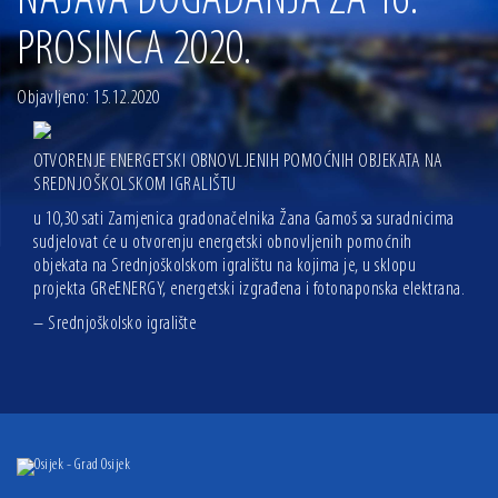
NAJAVA DOGAĐANJA ZA 16.
13.07.2026 | Ljetnim izdanjem Večeri vina i umjetnosti završen Vinski mjesec
PROSINCA 2020.
07.07.2026 | Održana 8. sjednica Gradskog vijeća Grada Osijeka. Gradonačelnik
Radić istaknuo da je u osječke vrtiće upisan rekordan broj djece, te najavio cjelovitu
obnovu glavnog osječkog Trga Ante Starčevića
Objavljeno: 15.12.2020
06.07.2026 | Brevis koncertom u Zlatnoj dvorani Musikvereina obilježio 30 godina
djelovanja
04.07.2026 | Zbog povoljnih vodostaja i pravodobnih mjera komarci ove godine pod
OTVORENJE ENERGETSKI OBNOVLJENIH POMOĆNIH OBJEKATA NA
kontrolom
SREDNJOŠKOLSKOM IGRALIŠTU
04.08.2026 | U Osijeku obilježen Dan pobjede i domovinske zahvalnosti i Dan
u 10,30 sati Zamjenica gradonačelnika Žana Gamoš sa suradnicima
hrvatskih branitelja
sudjelovat će u otvorenju energetski obnovljenih pomoćnih
objekata na Srednjoškolskom igralištu na kojima je, u sklopu
projekta GReENERGY, energetski izgrađena i fotonaponska elektrana.
– Srednjoškolsko igralište