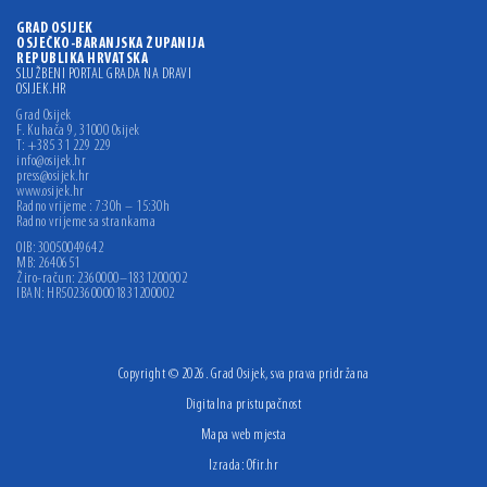
GRAD OSIJEK
OSJEČKO-BARANJSKA ŽUPANIJA
REPUBLIKA HRVATSKA
SLUŽBENI PORTAL GRADA NA DRAVI
OSIJEK.HR
Grad Osijek
F. Kuhača 9, 31000 Osijek
T: +385 31 229 229
info@osijek.hr
press@osijek.hr
www.osijek.hr
Radno vrijeme : 7:30h – 15:30h
Radno vrijeme sa strankama
OIB: 30050049642
MB: 2640651
Žiro-račun: 2360000–1831200002
IBAN: HR5023600001831200002
Copyright © 2026. Grad Osijek, sva prava pridržana
Digitalna pristupačnost
Mapa web mjesta
Izrada:
Ofir.hr