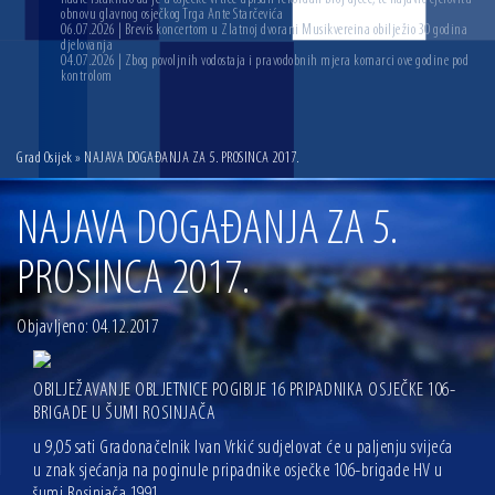
obnovu glavnog osječkog Trga Ante Starčevića
06.07.2026 | Brevis koncertom u Zlatnoj dvorani Musikvereina obilježio 30 godina
djelovanja
04.07.2026 | Zbog povoljnih vodostaja i pravodobnih mjera komarci ove godine pod
kontrolom
Grad Osijek
» NAJAVA DOGAĐANJA ZA 5. PROSINCA 2017.
NAJAVA DOGAĐANJA ZA 5.
PROSINCA 2017.
Objavljeno: 04.12.2017
OBILJEŽAVANJE OBLJETNICE POGIBIJE 16 PRIPADNIKA OSJEČKE 106-
BRIGADE U ŠUMI ROSINJAČA
u 9,05 sati Gradonačelnik Ivan Vrkić sudjelovat će u paljenju svijeća
u znak sjećanja na poginule pripadnike osječke 106-brigade HV u
šumi Rosinjača 1991.