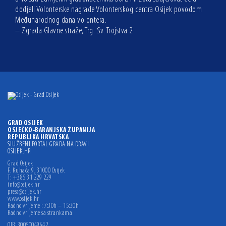
dodjeli Volonterske nagrade Volonterskog centra Osijek povodom
Međunarodnog dana volontera.
– Zgrada Glavne straže, Trg. Sv. Trojstva 2
GRAD OSIJEK
OSJEČKO-BARANJSKA ŽUPANIJA
REPUBLIKA HRVATSKA
SLUŽBENI PORTAL GRADA NA DRAVI
OSIJEK.HR
Grad Osijek
F. Kuhača 9, 31000 Osijek
T: +385 31 229 229
info@osijek.hr
press@osijek.hr
www.osijek.hr
Radno vrijeme : 7:30h – 15:30h
Radno vrijeme sa strankama
OIB: 30050049642