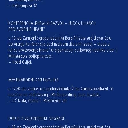
– Hebrangova 32
KONFERENCIJA „RURALNI RAZVOJ – ULOGA U LANCU
PROIZVODNJE HRANE“
u 10 sati Zamjenik gradonačelnika Boris Piližota sudjelovat će u
otvorenju konferencije pod nazivom „Ruralni razvoj – uloga u
lancu proizvodnje hrane“ u organizaciji poslovnog tjednika Lider i
Ministarstva poljoprivrede.
– Hotel Osijek
MEĐUNARODNI DAN INVALIDA
u 17,30 sati Zamjenica gradonačelnika Žana Gamoš pozdravit će
nazočne na obilježavanju Međunarodnog dana invalida.
– GČ Tvrđa, Vijenac I. Meštrovića 26f
DODJELA VOLONTERSKE NAGRADE
u 18 sati Zamjenik gradonačelnika Boris Piližota sudjelovat će u