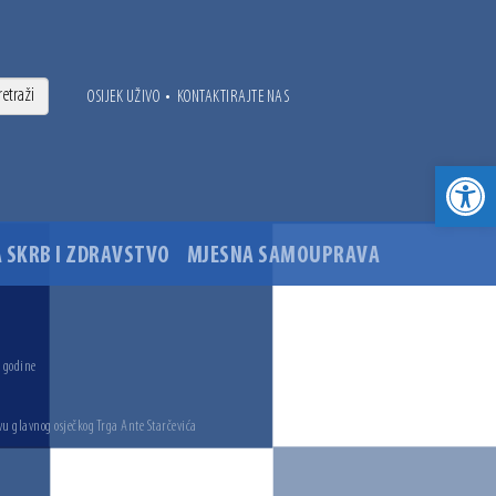
•
OSIJEK UŽIVO
KONTAKTIRAJTE NAS
Open toolbar
 SKRB I ZDRAVSTVO
MJESNA SAMOUPRAVA
. godine
vu glavnog osječkog Trga Ante Starčevića