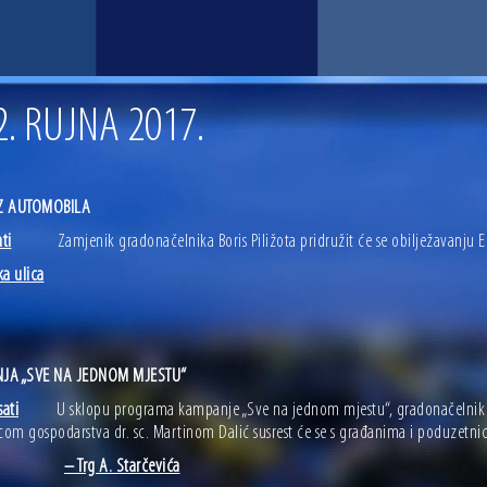
. RUJNA 2017.
Z AUTOMOBILA
ati
Zamjenik gradonačelnika Boris Piližota pridružit će se obilježavanju E
ka ulica
JA „SVE NA JEDNOM MJESTU“
sati
U sklopu programa kampanje „Sve na jednom mjestu“, gradonačelnik Iva
icom gospodarstva dr. sc. Martinom Dalić susrest će se s građanima i poduzetni
– Trg A. Starčevića