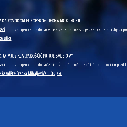
IJADA POVODOM EUROPSKOG TJEDNA MOBILNOSTI
sati
Zamjenica gradonačelnika Žana Gamoš sudjelovat će na Biciklijadi 
ka ulica
IJA MJUZIKLA „PAROŠČIĆ PUTUJE SVIJETOM“
sati
Zamjenica gradonačelnika Žana Gamoš nazočit će promociji mjuzikla „P
e kazalište Branka Mihaljevića u Osijeku