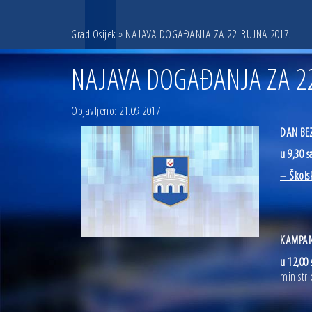
Grad Osijek
» NAJAVA DOGAĐANJA ZA 22. RUJNA 2017.
NAJAVA DOGAĐANJA ZA 22
Objavljeno: 21.09.2017
DAN BE
u 9,30 s
–
Škols
KAMPAN
u 12,00 
ministr