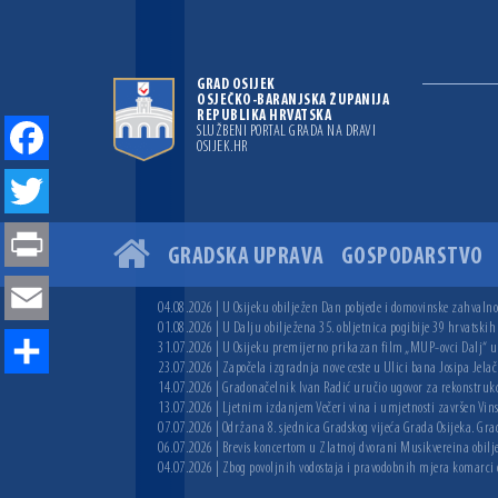
GRAD OSIJEK
OSJEČKO-BARANJSKA ŽUPANIJA
REPUBLIKA HRVATSKA
SLUŽBENI PORTAL GRADA NA DRAVI
OSIJEK.HR
Facebook
Twitter
GRADSKA UPRAVA
GOSPODARSTVO
Print
04.08.2026 | U Osijeku obilježen Dan pobjede i domovinske zahvalnos
Email
01.08.2026 | U Dalju obilježena 35. obljetnica pogibije 39 hrvatskih
31.07.2026 | U Osijeku premijerno prikazan film „MUP-ovci Dalj“ uoč
23.07.2026 | Započela izgradnja nove ceste u Ulici bana Josipa Jelač
Share
14.07.2026 | Gradonačelnik Ivan Radić uručio ugovor za rekonstruk
13.07.2026 | Ljetnim izdanjem Večeri vina i umjetnosti završen Vin
07.07.2026 | Održana 8. sjednica Gradskog vijeća Grada Osijeka. Grad
06.07.2026 | Brevis koncertom u Zlatnoj dvorani Musikvereina obilj
04.07.2026 | Zbog povoljnih vodostaja i pravodobnih mjera komarci