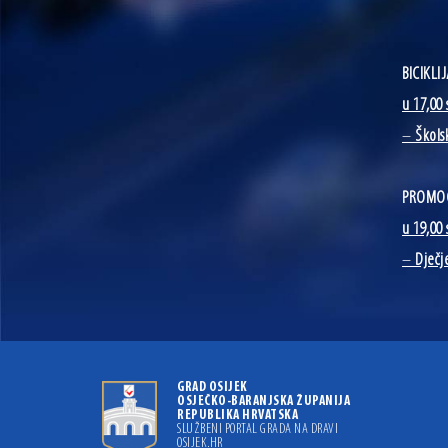
BICIKL
u 17,00 
–
Škols
PROMOC
u 19,00 
–
Dječj
GRAD OSIJEK
OSJEČKO-BARANJSKA ŽUPANIJA
REPUBLIKA HRVATSKA
SLUŽBENI PORTAL GRADA NA DRAVI
OSIJEK.HR