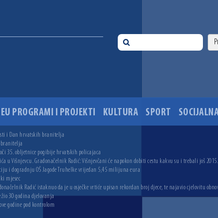
EU PROGRAMI I PROJEKTI
KULTURA
SPORT
SOCIJALNA
ti i Dan hrvatskih branitelja
 branitelja
i 35. obljetnice pogibije hrvatskih policajaca
ića u Višnjevcu. Gradonačelnik Radić: Višnjevčani će napokon dobiti cestu kakvu su i trebali još 2015
ciju i dogradnju OŠ Jagode Truhelke vrijedan 5,45 milijuna eura
ski mjesec
onačelnik Radić istaknuo da je u osječke vrtiće upisan rekordan broj djece, te najavio cjelovitu obno
ežio 30 godina djelovanja
 ove godine pod kontrolom