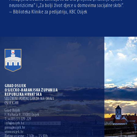
neurorizicima“ i „Za bolji život djece u domovima socijalne skrbi“.
– Biblioteka Klinike za pedijatriju, KBC Osijek
GRAD OSIJEK
OSJEČKO-BARANJSKA ŽUPANIJA
REPUBLIKA HRVATSKA
SLUŽBENI PORTAL GRADA NA DRAVI
OSIJEK.HR
Grad Osijek
F. Kuhača 9, 31000 Osijek
T: +385 31 229 229
info@osijek.hr
press@osijek.hr
www.osijek.hr
Radno vrijeme : 7:30h – 15:30h