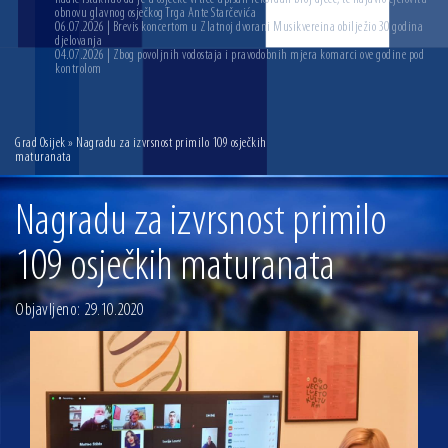
obnovu glavnog osječkog Trga Ante Starčevića
06.07.2026 | Brevis koncertom u Zlatnoj dvorani Musikvereina obilježio 30 godina
djelovanja
04.07.2026 | Zbog povoljnih vodostaja i pravodobnih mjera komarci ove godine pod
kontrolom
Grad Osijek
» Nagradu za izvrsnost primilo 109 osječkih
maturanata
Nagradu za izvrsnost primilo
109 osječkih maturanata
Objavljeno: 29.10.2020