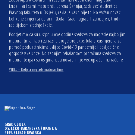
Zadovoljstvo ostvarenim rezultatima i dobivenom nagradom
izrazili su i sami maturanti. Lorena Škrinjar, sada već studentica
Pravnog fakulteta u Osijeku, rekla je kako nije toliko važan novac
koliko je činjenica da su ih škola i Grad nagradili za uspjeh, trud i
rad tijekom srednje škole.
Podsjetimo da su u srpnju ove godine sredstva za nagrade najboljim
maturantima, kao i za razne druge projekte, bila preusmjerena za
pomoć poduzetnicima uslijed Covid-19 pandemije i posljedične
gospodarske krize. No zadnjim rebalansom proračuna sredstva za
maturante ipak su osigurana, a novac im je već uplaćen na račune.
VIDEO – Dodjela nagrada maturantima
GRAD OSIJEK
OSJEČKO-BARANJSKA ŽUPANIJA
REPUBLIKA HRVATSKA