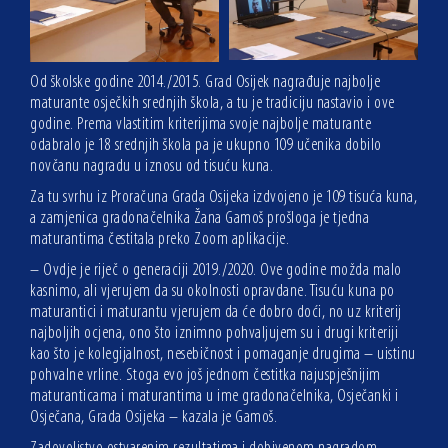
Od školske godine 2014./2015. Grad Osijek nagrađuje najbolje
maturante osječkih srednjih škola, a tu je tradiciju nastavio i ove
godine. Prema vlastitim kriterijima svoje najbolje maturante
odabralo je 18 srednjih škola pa je ukupno 109 učenika dobilo
novčanu nagradu u iznosu od tisuću kuna.
Za tu svrhu iz Proračuna Grada Osijeka izdvojeno je 109 tisuća kuna,
a zamjenica gradonačelnika Žana Gamoš prošloga je tjedna
maturantima čestitala preko Zoom aplikacije.
– Ovdje je riječ o generaciji 2019./2020. Ove godine možda malo
kasnimo, ali vjerujem da su okolnosti opravdane. Tisuću kuna po
maturantici i maturantu vjerujem da će dobro doći, no uz kriterij
najboljih ocjena, ono što iznimno pohvaljujem su i drugi kriteriji
kao što je kolegijalnost, nesebičnost i pomaganje drugima – uistinu
pohvalne vrline. Stoga evo još jednom čestitka najuspješnijim
maturanticama i maturantima u ime gradonačelnika, Osječanki i
Osječana, Grada Osijeka – kazala je Gamoš.