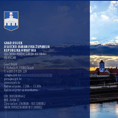
GRAD OSIJEK
OSJEČKO-BARANJSKA ŽUPANIJA
REPUBLIKA HRVATSKA
SLUŽBENI PORTAL GRADA NA DRAVI
OSIJEK.HR
Grad Osijek
F. Kuhača 9, 31000 Osijek
T: +385 31 229 229
info@osijek.hr
press@osijek.hr
www.osijek.hr
Radno vrijeme : 7:30h – 15:30h
Radno vrijeme sa strankama
OIB: 30050049642
MB: 2640651
Žiro-račun: 2360000–1831200002
IBAN: HR5023600001831200002