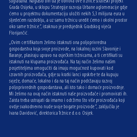
sugrađana. Naglasio bih da je obnova ove tržnice strateški projekt
Grada Osijeka, u sklopu Strategije razvoja Urbane aglomeracije gdje
ćemo u projektnu dokumentaciju uložiti nekih 5,3 milijuna eura u
sljedećem razdoblju, a uz samu tržnicu uredit ćemo i okolni prostor
oko same tržnice.“, istaknuo je predsjednik Gradskog vijeća
Florijančić.
„Ovim certifikatom želimo istaknuti ona poljoprivredna
gospodarstva koja svoje proizvode, na lokalnoj razini Slavonije i
Baranje, plasiraju upravo na osječkim tržnicama, a ti certifikati su
istaknuti na klupama proizvođača. Na taj način želimo našim
posjetiteljima omogućiti da imaju mogućnost kupovati kod
izravnih proizvođača, gdje su kratki lanci opskrbe te da kupuju
svježe, domaće, lokalno i da na taj način podržavaju razvoj
poljoprivrednih gospodarstava, ali isto tako i domaće proizvodnje.
Mi želimo na ovaj način istaknuti naše proizvođače i promovirati ih.
Zaista treba ustrajati da imamo i održimo što više proizvođača koji
ovdje svakodnevno nude svoje bogate proizvode.“, zaključila je
Ivana Davidović, direktorica Tržnice d.o.o. Osijek.