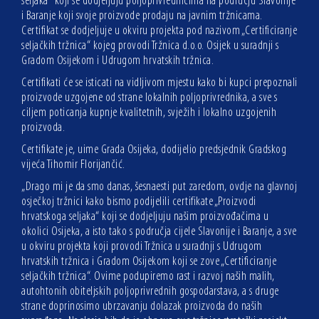
seljaka“ koji se dodjeljuju poljoprivrednicima na području Slavonije
i Baranje koji svoje proizvode prodaju na javnim tržnicama.
Certifikat se dodjeljuje u okviru projekta pod nazivom „Certificiranje
seljačkih tržnica“ kojeg provodi Tržnica d.o.o. Osijek u suradnji s
Gradom Osijekom i Udrugom hrvatskih tržnica.
Certifikati će se isticati na vidljivom mjestu kako bi kupci prepoznali
proizvode uzgojene od strane lokalnih poljoprivrednika, a sve s
ciljem poticanja kupnje kvalitetnih, svježih i lokalno uzgojenih
proizvoda.
Certifikate je, uime Grada Osijeka, dodijelio predsjednik Gradskog
vijeća Tihomir Florijančić.
„Drago mi je da smo danas, šesnaesti put zaredom, ovdje na glavnoj
osječkoj tržnici kako bismo podijelili certifikate „Proizvodi
hrvatskoga seljaka“ koji se dodjeljuju našim proizvođačima u
okolici Osijeka, a isto tako s područja cijele Slavonije i Baranje, a sve
u okviru projekta koji provodi Tržnica u suradnji s Udrugom
hrvatskih tržnica i Gradom Osijekom koji se zove „Certificiranje
seljačkih tržnica“. Ovime podupiremo rast i razvoj naših malih,
autohtonih obiteljskih poljoprivrednih gospodarstava, a s druge
strane doprinosimo ubrzavanju dolazak proizvoda do naših