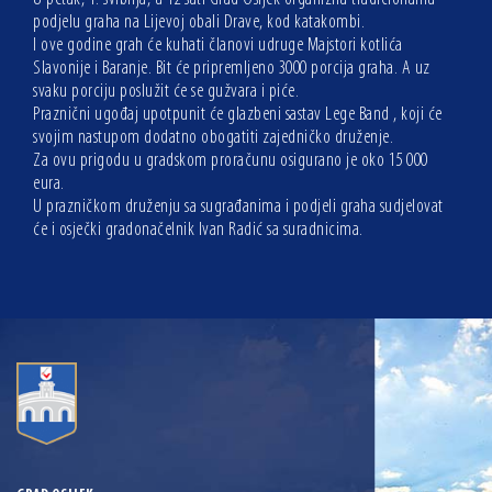
podjelu graha na Lijevoj obali Drave, kod katakombi.
I ove godine grah će kuhati članovi udruge Majstori kotlića
Slavonije i Baranje. Bit će pripremljeno 3000 porcija graha. A uz
svaku porciju poslužit će se gužvara i piće.
Praznični ugođaj upotpunit će glazbeni sastav Lege Band , koji će
svojim nastupom dodatno obogatiti zajedničko druženje.
Za ovu prigodu u gradskom proračunu osigurano je oko 15 000
eura.
U prazničkom druženju sa sugrađanima i podjeli graha sudjelovat
će i osječki gradonačelnik Ivan Radić sa suradnicima.