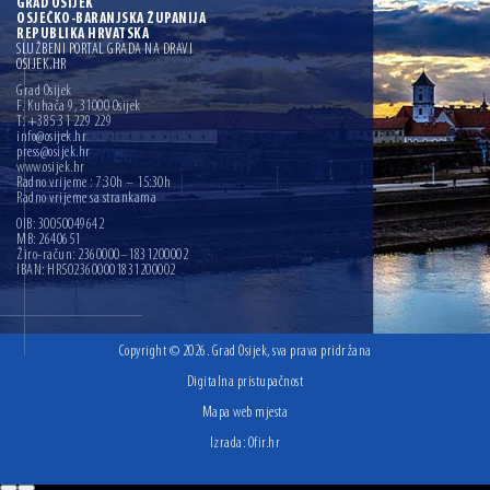
GRAD OSIJEK
OSJEČKO-BARANJSKA ŽUPANIJA
REPUBLIKA HRVATSKA
SLUŽBENI PORTAL GRADA NA DRAVI
OSIJEK.HR
Grad Osijek
F. Kuhača 9, 31000 Osijek
T: +385 31 229 229
info@osijek.hr
press@osijek.hr
www.osijek.hr
Radno vrijeme : 7:30h – 15:30h
Radno vrijeme sa strankama
OIB: 30050049642
MB: 2640651
Žiro-račun: 2360000–1831200002
IBAN: HR5023600001831200002
Copyright © 2026. Grad Osijek, sva prava pridržana
Digitalna pristupačnost
Mapa web mjesta
Izrada:
Ofir.hr