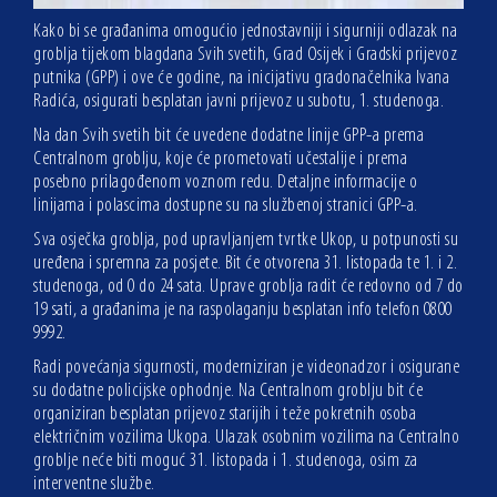
Kako bi se građanima omogućio jednostavniji i sigurniji odlazak na
groblja tijekom blagdana Svih svetih, Grad Osijek i Gradski prijevoz
putnika (GPP) i ove će godine, na inicijativu gradonačelnika Ivana
Radića, osigurati besplatan javni prijevoz u subotu, 1. studenoga.
Na dan Svih svetih bit će uvedene dodatne linije GPP-a prema
Centralnom groblju, koje će prometovati učestalije i prema
posebno prilagođenom voznom redu. Detaljne informacije o
linijama i polascima dostupne su na službenoj stranici GPP-a.
Sva osječka groblja, pod upravljanjem tvrtke Ukop, u potpunosti su
uređena i spremna za posjete. Bit će otvorena 31. listopada te 1. i 2.
studenoga, od 0 do 24 sata. Uprave groblja radit će redovno od 7 do
19 sati, a građanima je na raspolaganju besplatan info telefon 0800
9992.
Radi povećanja sigurnosti, moderniziran je videonadzor i osigurane
su dodatne policijske ophodnje. Na Centralnom groblju bit će
organiziran besplatan prijevoz starijih i teže pokretnih osoba
električnim vozilima Ukopa. Ulazak osobnim vozilima na Centralno
groblje neće biti moguć 31. listopada i 1. studenoga, osim za
interventne službe.