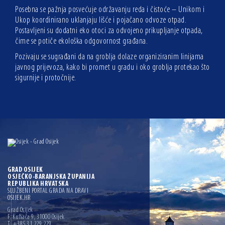
Posebna se pažnja posvećuje održavanju reda i čistoće – Unikom i
Ukop koordinirano uklanjaju lišće i pojačano odvoze otpad.
Postavljeni su dodatni eko otoci za odvojeno prikupljanje otpada,
čime se potiče ekološka odgovornost građana.
Pozivaju se sugrađani da na groblja dolaze organiziranim linijama
javnog prijevoza, kako bi promet u gradu i oko groblja protekao što
sigurnije i protočnije.
GRAD OSIJEK
OSJEČKO-BARANJSKA ŽUPANIJA
REPUBLIKA HRVATSKA
SLUŽBENI PORTAL GRADA NA DRAVI
OSIJEK.HR
Grad Osijek
F. Kuhača 9, 31000 Osijek
T: +385 31 229 229