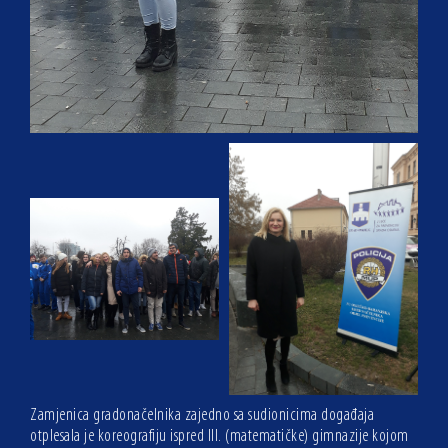
Zamjenica gradonačelnika zajedno sa sudionicima događaja
otplesala je koreografiju ispred III. (matematičke) gimnazije kojom