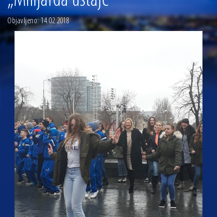
„Milijarda ustaje“
13.07.2026 | Ljetnim izdanjem Večeri vina i umjetnosti završen Vinski mjesec
Objavljeno: 14.02.2018
07.07.2026 | Održana 8. sjednica Gradskog vijeća Grada Osijeka. Gradonačelnik
Radić istaknuo da je u osječke vrtiće upisan rekordan broj djece, te najavio cjelovitu
obnovu glavnog osječkog Trga Ante Starčevića
06.07.2026 | Brevis koncertom u Zlatnoj dvorani Musikvereina obilježio 30 godina
djelovanja
04.07.2026 | Zbog povoljnih vodostaja i pravodobnih mjera komarci ove godine pod
kontrolom
04.08.2026 | U Osijeku obilježen Dan pobjede i domovinske zahvalnosti i Dan
hrvatskih branitelja