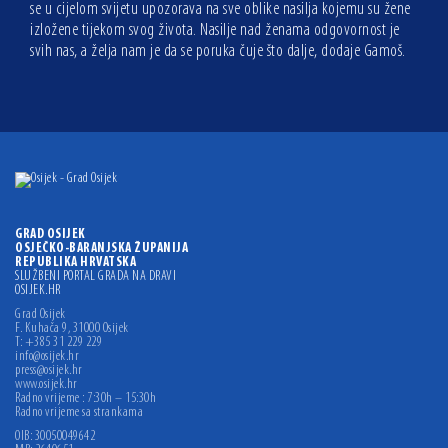
se u cijelom svijetu upozorava na sve oblike nasilja kojemu su žene
izložene tijekom svog života. Nasilje nad ženama odgovornost je
svih nas, a želja nam je da se poruka čuje što dalje, dodaje Gamoš.
GRAD OSIJEK
OSJEČKO-BARANJSKA ŽUPANIJA
REPUBLIKA HRVATSKA
SLUŽBENI PORTAL GRADA NA DRAVI
OSIJEK.HR
Grad Osijek
F. Kuhača 9, 31000 Osijek
T: +385 31 229 229
info@osijek.hr
press@osijek.hr
www.osijek.hr
Radno vrijeme : 7:30h – 15:30h
Radno vrijeme sa strankama
OIB: 30050049642