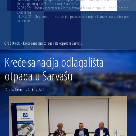
obnovu glavnog osječkog Trga Ante Starčevića
06.07.2026 | Brevis koncertom u Zlatnoj dvorani Musikvereina obilježio 30 godina
djelovanja
04.07.2026 | Zbog povoljnih vodostaja i pravodobnih mjera komarci ove godine pod
kontrolom
Grad Osijek
» Kreće sanacija odlagališta otpada u Sarvašu
Kreće sanacija odlagališta
otpada u Sarvašu
Objavljeno: 24.06.2020