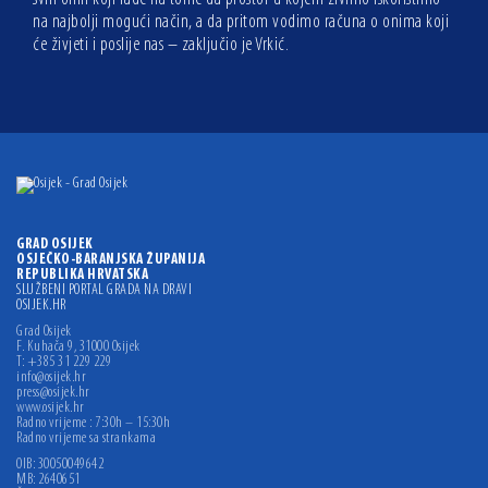
na najbolji mogući način, a da pritom vodimo računa o onima koji
će živjeti i poslije nas – zaključio je Vrkić.
GRAD OSIJEK
OSJEČKO-BARANJSKA ŽUPANIJA
REPUBLIKA HRVATSKA
SLUŽBENI PORTAL GRADA NA DRAVI
OSIJEK.HR
Grad Osijek
F. Kuhača 9, 31000 Osijek
T: +385 31 229 229
info@osijek.hr
press@osijek.hr
www.osijek.hr
Radno vrijeme : 7:30h – 15:30h
Radno vrijeme sa strankama
OIB: 30050049642
MB: 2640651