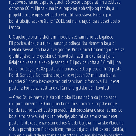
njegovu sanaciju uspio osigurati 85 posto bespovratnih sredstava,
odnosno 60 milijuna kuna iz europskog Kohezijskog fonda, a u
projektu sudjeluje s pet posto vlastitih sredstava. Financijsku
konstrukciju zaokružio je FZOEU sufinancirajući ga s deset posto
iznosa.
U Osijeku je prema sličnom modelu već sanirano odlagalište
Filipovica, dok je u tijeku sanacija odlagališta Nemetin koja bi
trebala završiti do kraja ove godine. Pročelnica Upravnog odjela za
graditeljstvo, energetsku učinkovitost i zaštitu okoliša Ljiljana
Belajdžić kazala je kako je sanacija Filipovice koštala 5,6 milijuna
kuna, od čega je s 85 posto sufinancirala EU, a preostalih 15 posto
Fond. Sanacija Nemetina projekt je vrijedan 37 milijuna kuna,
također 85 posto bespovratno sufinanciran iz fondova EU i deset
posto iz Fonda za zaštitu okoliša i energetsku učinkovitost.
– Grad Osijek nastavlja skrbiti o okolišu na način da je do sada
ukupno uloženo 130 milijuna kuna. To su novci Europske unije,
Fonda i samo deset posto proračunskih sredstava Grada. Zamislite
koja je to banka, koje su to relacije, ako mi dajemo samo deset
posto. To dokazuje izvrstan odnos Grada Osijeka, hrvatske Vlade na
čelu s premijerom Plenkovićem, moga prijatelja i direktora Kukića, i
svih onih koji rade na tome da prostor u kojem živimo iskoristimo