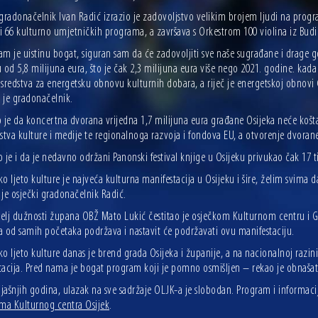
 gradonačelnik Ivan Radić izrazio je zadovoljstvo velikim brojem ljudi na prog
i 66 kulturno umjetničkih programa, a završava s Orkestrom 100 violina iz Bu
am je uistinu bogat, siguran sam da će zadovoljiti sve naše sugrađane i drage 
u od 5,8 milijuna eura, što je čak 2,3 milijuna eura više nego 2021. godine. k
sredstva za energetsku obnovu kulturnih dobara, a riječ je energetskoj obnovi Gr
 je gradonačelnik.
 je da koncertna dvorana vrijedna 1,7 milijuna eura građane Osijeka neće koštati
stva kulture i medije te regionalnoga razvoja i fondova EU, a otvorenje dvorane 
io je i da je nedavno održani Panonski festival knjige u Osijeku privukao čak 17 ti
o ljeto kulture je najveća kulturna manifestacija u Osijeku i šire, želim svim
je osječki gradonačelnik Radić.
elj dužnosti župana OBŽ Mato Lukić čestitao je osječkom Kulturnom centru i Gr
a od samih početaka podržava i nastavit će podržavati ovu manifestaciju.
o ljeto kulture danas je brend grada Osijeka i županije, a na nacionalnoj razin
tacija. Pred nama je bogat program koji je pomno osmišljen – rekao je obnašat
ijašnjih godina, ulazak na sve sadržaje OLJK-a je slobodan. Program i informac
ama Kulturnog centra Osijek
.