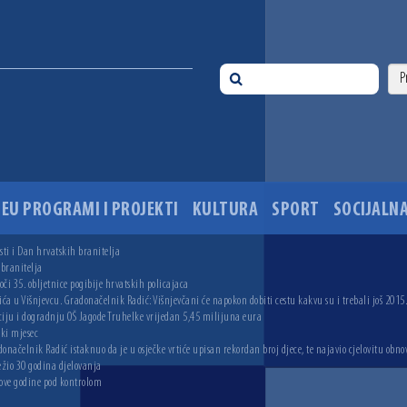
EU PROGRAMI I PROJEKTI
KULTURA
SPORT
SOCIJALNA
ti i Dan hrvatskih branitelja
 branitelja
i 35. obljetnice pogibije hrvatskih policajaca
ića u Višnjevcu. Gradonačelnik Radić: Višnjevčani će napokon dobiti cestu kakvu su i trebali još 2015
ciju i dogradnju OŠ Jagode Truhelke vrijedan 5,45 milijuna eura
ski mjesec
onačelnik Radić istaknuo da je u osječke vrtiće upisan rekordan broj djece, te najavio cjelovitu obno
ežio 30 godina djelovanja
 ove godine pod kontrolom