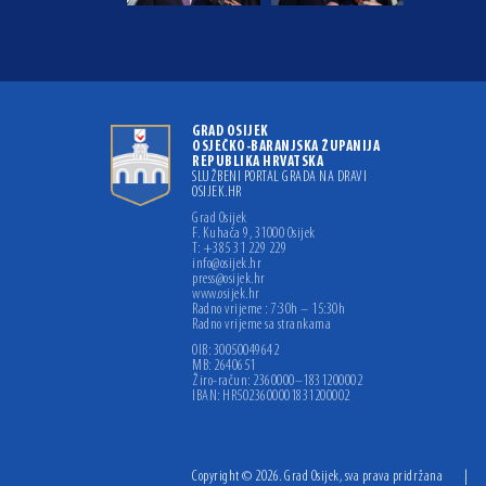
GRAD OSIJEK
OSJEČKO-BARANJSKA ŽUPANIJA
REPUBLIKA HRVATSKA
SLUŽBENI PORTAL GRADA NA DRAVI
OSIJEK.HR
Grad Osijek
F. Kuhača 9, 31000 Osijek
T: +385 31 229 229
info@osijek.hr
press@osijek.hr
www.osijek.hr
Radno vrijeme : 7:30h – 15:30h
Radno vrijeme sa strankama
OIB: 30050049642
MB: 2640651
Žiro-račun: 2360000–1831200002
IBAN: HR5023600001831200002
Copyright © 2026. Grad Osijek, sva prava pridržana
|