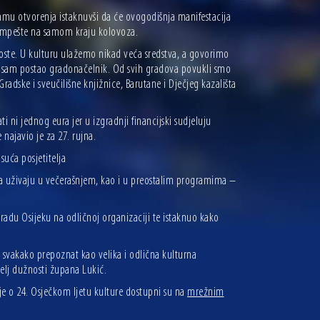
ramu otvorenja istaknuvši da će ovogodišnja manifestacija
dimpešte na samom kraju kolovoza.
goste. U kulturu ulažemo nikad veća sredstva, a govorimo
ada sam postao gradonačelnik. Od svih gradova povukli smo
adske i sveučilišne knjižnice, Barutane i Dječjeg kazališta
 ni jednog eura jer u izgradnji financijski sudjeluju
najavio je za 27. rujna.
suća posjetitelja
a da uživaju u večerašnjem, kao i u preostalim programima –
adu Osijeku na odličnoj organizaciji te istaknuo kako
i svakako prepoznat kao velika i odlična kulturna
elj dužnosti župana Lukić.
ije o 24. Osječkom ljetu kulture dostupni su na
mrežnim