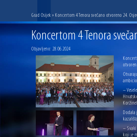
Grad Osijek
» Koncertom 4 Tenora svečano otvoreno 24. Osječ
Koncertom 4 Tenora svečan
Objavljeno: 28.06.2024
Koncerto
otvoreno
Otvaraju
ambicioz
– Vesele
Hrvatsko
Koržine
Dodala j
kazališt
– Svaki 
koji je 