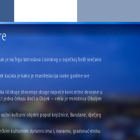
re
k je na Trgu Vatroslava Lisinskog u osječkoj Tvrđi svečano
k kazala je kako je manifestacija svake godine sve
atska iščekuje otvorenje druge najveće koncertne dvorane u
i jedva čekaju doći u Osijek – rekla je ministrica Obuljen
 važni kulturni objekti poput knjižnice, Barutane, dječjeg
sječkim kulturnim djelatnicima i, naravno, gradonačelniku