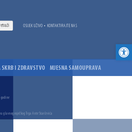
•
OSIJEK UŽIVO
KONTAKTIRAJTE NAS
Open toolbar
 SKRB I ZDRAVSTVO
MJESNA SAMOUPRAVA
. godine
vu glavnog osječkog Trga Ante Starčevića