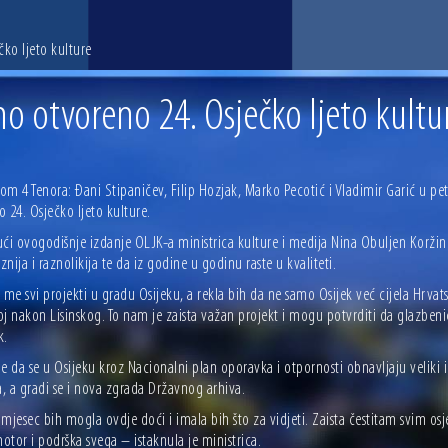
ko ljeto kulture
o otvoreno 24. Osječko ljeto kultu
m 4 Tenora: Đani Stipaničev, Filip Hozjak, Marko Pecotić i Vladimir Garić u peta
 24. Osječko ljeto kulture.
ći ovogodišnje izdanje OLJK-a ministrica kulture i medija Nina Obuljen Koržine
nija i raznolikija te da iz godine u godinu raste u kvaliteti.
 me svi projekti u gradu Osijeku, a rekla bih da ne samo Osijek već cijela Hrv
j nakon Lisinskog. To nam je zaista važan projekt i mogu potvrditi da glazbenic
k.
e da se u Osijeku kroz Nacionalni plan oporavka i otpornosti obnavljaju veliki i
a, a gradi se i nova zgrada Državnog arhiva.
mjesec bih mogla ovdje doći i imala bih što za vidjeti. Zaista čestitam svim o
motor i podrška svega – istaknula je ministrica.