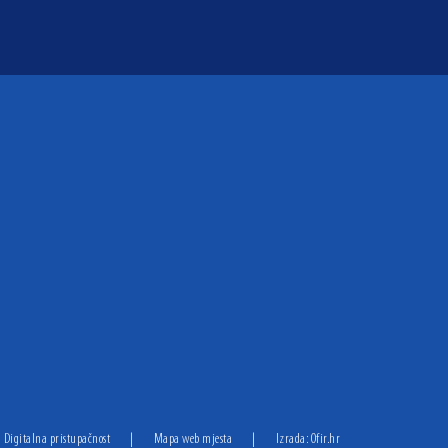
Digitalna pristupačnost
|
Mapa web mjesta
|
Izrada:
Ofir.hr