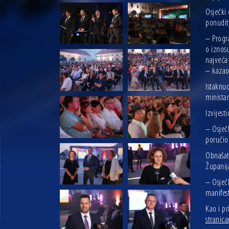
Osječki
ponudit
– Progr
o iznos
najveća 
– kazao
Istaknuo
ministar
Izvijest
– Osječk
poručio 
Obnašat
Županij
– Osječk
manifes
Kao i pr
stranic