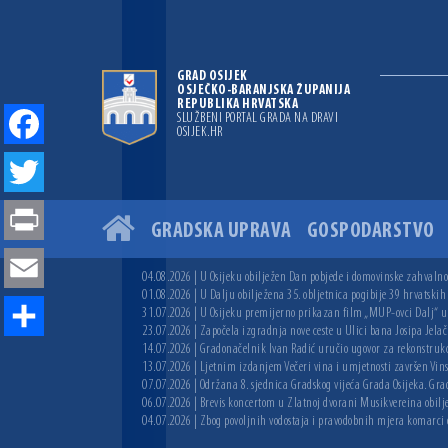
GRAD OSIJEK
OSJEČKO-BARANJSKA ŽUPANIJA
REPUBLIKA HRVATSKA
SLUŽBENI PORTAL GRADA NA DRAVI
OSIJEK.HR
Facebook
Twitter
GRADSKA UPRAVA
GOSPODARSTVO
Print
04.08.2026 | U Osijeku obilježen Dan pobjede i domovinske zahvalnos
Email
01.08.2026 | U Dalju obilježena 35. obljetnica pogibije 39 hrvatskih
31.07.2026 | U Osijeku premijerno prikazan film „MUP-ovci Dalj“ uoč
23.07.2026 | Započela izgradnja nove ceste u Ulici bana Josipa Jelač
Share
14.07.2026 | Gradonačelnik Ivan Radić uručio ugovor za rekonstruk
13.07.2026 | Ljetnim izdanjem Večeri vina i umjetnosti završen Vin
07.07.2026 | Održana 8. sjednica Gradskog vijeća Grada Osijeka. Grad
06.07.2026 | Brevis koncertom u Zlatnoj dvorani Musikvereina obilj
04.07.2026 | Zbog povoljnih vodostaja i pravodobnih mjera komarci