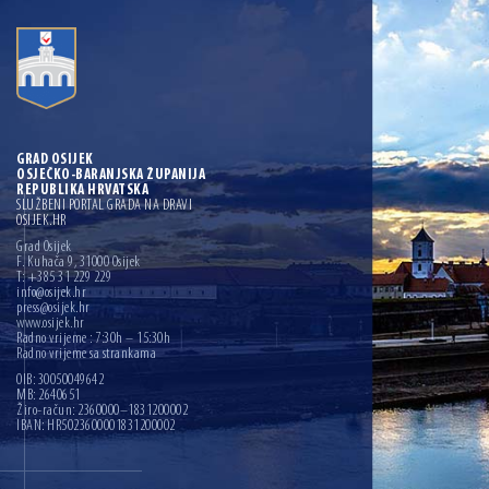
GRAD OSIJEK
OSJEČKO-BARANJSKA ŽUPANIJA
REPUBLIKA HRVATSKA
SLUŽBENI PORTAL GRADA NA DRAVI
OSIJEK.HR
Grad Osijek
F. Kuhača 9, 31000 Osijek
T: +385 31 229 229
info@osijek.hr
press@osijek.hr
www.osijek.hr
Radno vrijeme : 7:30h – 15:30h
Radno vrijeme sa strankama
OIB: 30050049642
MB: 2640651
Žiro-račun: 2360000–1831200002
IBAN: HR5023600001831200002