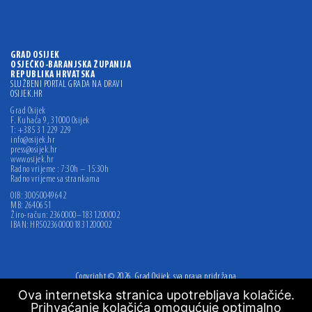
GRAD OSIJEK
OSJEČKO-BARANJSKA ŽUPANIJA
REPUBLIKA HRVATSKA
SLUŽBENI PORTAL GRADA NA DRAVI
OSIJEK.HR
Grad Osijek
F. Kuhača 9, 31000 Osijek
T: +385 31 229 229
info@osijek.hr
press@osijek.hr
www.osijek.hr
Radno vrijeme : 7:30h – 15:30h
Radno vrijeme sa strankama
OIB: 30050049642
MB: 2640651
Žiro-račun: 2360000–1831200002
IBAN: HR5023600001831200002
Copyright © 2026. Grad Osijek, sva prava pridržana
Ova internetska stranica upotrebljava kolačiće.
Digitalna pristupačnost
Prihvaćanje kolačića omogućuje optimalno