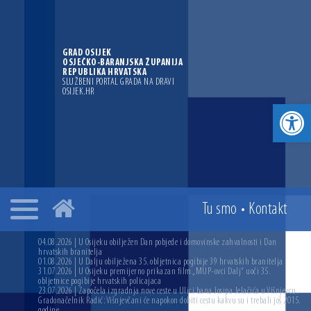
GRAD OSIJEK
OSJEČKO-BARANJSKA ŽUPANIJA
REPUBLIKA HRVATSKA
SLUŽBENI PORTAL GRADA NA DRAVI
OSIJEK.HR
Open toolbar
Tu smo
•
Kontakt
04.08.2026 | U Osijeku obilježen Dan pobjede i domovinske zahvalnosti i Dan
hrvatskih branitelja
01.08.2026 | U Dalju obilježena 35. obljetnica pogibije 39 hrvatskih branitelja
31.07.2026 | U Osijeku premijerno prikazan film „MUP-ovci Dalj“ uoči 35.
obljetnice pogibije hrvatskih policajaca
23.07.2026 | Započela izgradnja nove ceste u Ulici bana Josipa Jelačića u Višnjevcu.
Gradonačelnik Radić: Višnjevčani će napokon dobiti cestu kakvu su i trebali još 2015.
godine