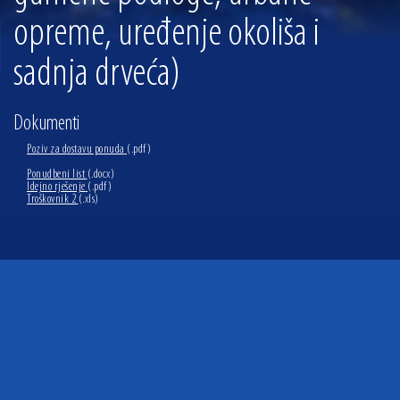
opreme, uređenje okoliša i
sadnja drveća)
Dokumenti
Poziv za dostavu ponuda
(.pdf)
Ponudbeni list
(.docx)
Idejno rješenje
(.pdf)
Troškovnik 2
(.xls)