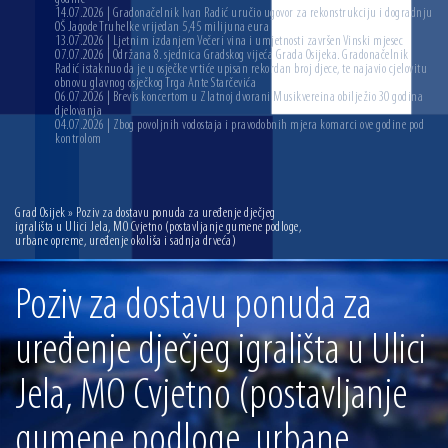
14.07.2026 | Gradonačelnik Ivan Radić uručio ugovor za rekonstrukciju i dogradnju
OŠ Jagode Truhelke vrijedan 5,45 milijuna eura
13.07.2026 | Ljetnim izdanjem Večeri vina i umjetnosti završen Vinski mjesec
07.07.2026 | Održana 8. sjednica Gradskog vijeća Grada Osijeka. Gradonačelnik
Radić istaknuo da je u osječke vrtiće upisan rekordan broj djece, te najavio cjelovitu
obnovu glavnog osječkog Trga Ante Starčevića
06.07.2026 | Brevis koncertom u Zlatnoj dvorani Musikvereina obilježio 30 godina
djelovanja
04.07.2026 | Zbog povoljnih vodostaja i pravodobnih mjera komarci ove godine pod
kontrolom
Grad Osijek
» Poziv za dostavu ponuda za uređenje dječjeg
igrališta u Ulici Jela, MO Cvjetno (postavljanje gumene podloge,
urbane opreme, uređenje okoliša i sadnja drveća)
Poziv za dostavu ponuda za
uređenje dječjeg igrališta u Ulici
Jela, MO Cvjetno (postavljanje
gumene podloge, urbane