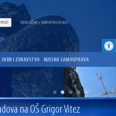
•
OSIJEK UŽIVO
KONTAKTIRAJTE NAS
Open toolbar
 SKRB I ZDRAVSTVO
MJESNA SAMOUPRAVA
. godine
ovu glavnog osječkog Trga Ante Starčevića
dova na OŠ Grigor Vitez