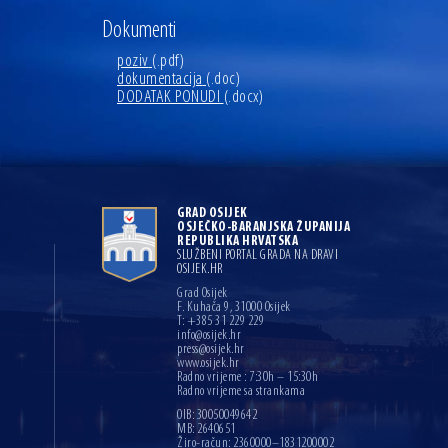
Dokumenti
poziv
(.pdf)
dokumentacija
(.doc)
DODATAK PONUDI
(.docx)
GRAD OSIJEK
OSJEČKO-BARANJSKA ŽUPANIJA
REPUBLIKA HRVATSKA
SLUŽBENI PORTAL GRADA NA DRAVI
OSIJEK.HR
Grad Osijek
F. Kuhača 9, 31000 Osijek
T: +385 31 229 229
info@osijek.hr
press@osijek.hr
www.osijek.hr
Radno vrijeme : 7:30h – 15:30h
Radno vrijeme sa strankama
OIB: 30050049642
MB: 2640651
Žiro-račun: 2360000–1831200002